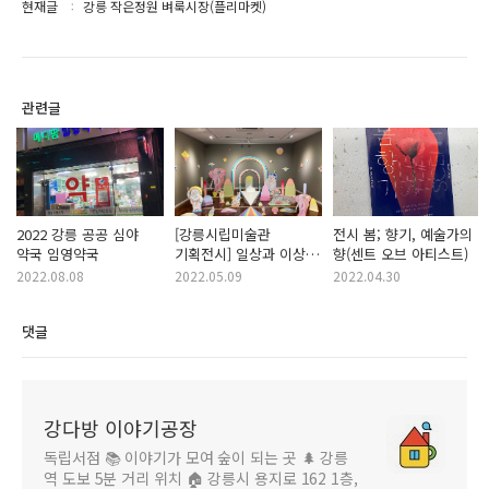
현재글
강릉 작은정원 벼룩시장(플리마켓)
관련글
2022 강릉 공공 심야
[강릉시립미술관
전시 봄; 향기, 예술가의
약국 임영약국
기획전시] 일상과 이상,
향(센트 오브 아티스트)
김슬기·최윤정
2022.08.08
2022.05.09
2022.04.30
댓글
강다방 이야기공장
독립서점 📚 이야기가 모여 숲이 되는 곳 🌲 강릉
역 도보 5분 거리 위치 🏠 강릉시 용지로 162 1층,