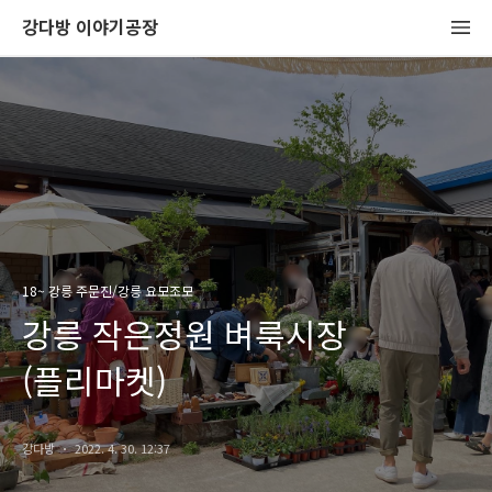
강다방 이야기공장
18~ 강릉 주문진/강릉 요모조모
강릉 작은정원 벼룩시장
(플리마켓)
강다방
2022. 4. 30. 12:37