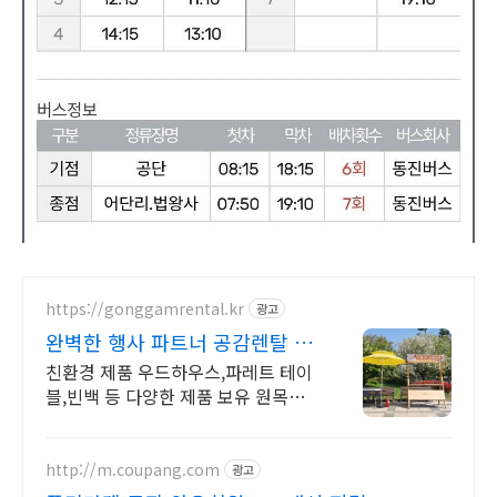
https://gonggamrental.kr
광고
완벽한 행사 파트너 공감렌탈 플
리마켓 행사 제품 렌탈
친환경 제품 우드하우스,파레트 테이
블,빈백 등 다양한 제품 보유 원목행
사 제품 렌탈 서비스, 직접제작&직접
설치
http://m.coupang.com
광고