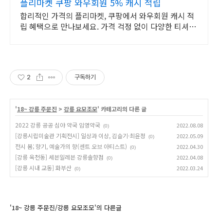
플리마켓 쿠팡 와우회원 5% 캐시 적립
합리적인 가격의 플리마켓, 쿠팡에서 와우회원 캐시 적
립 혜택으로 만나보세요. 가격 걱정 없이 다양한 티셔츠
와우회원 무료배송으로 부담없이 경험하세요.
2
구독하기
'
18~ 강릉 주문진
>
강릉 요모조모
' 카테고리의 다른 글
2022 강릉 공공 심야 약국 임영약국
2022.08.08
(0)
[강릉시립미술관 기획전시] 일상과 이상, 김슬기·최윤정
2022.05.09
(0)
전시 봄; 향기, 예술가의 향(센트 오브 아티스트)
2022.04.30
(0)
[강릉 옥천동] 세븐일레븐 강릉솔향점
2022.04.08
(0)
[강릉 시내 교동] 화부산
2022.03.24
(0)
'18~ 강릉 주문진/강릉 요모조모'의 다른글