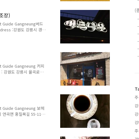
 13:00 - 21:00 월요일 휴무
(
: 에스프레소 4,000원(H)
조장)
0원(I) 까페라떼 4,5..
 Guide Gangneung버드
ddress :강원도 강릉시 경강
gneung-si, Gangwon-do
 Hours :매일 12:00 ~24:00
노리세션 400ml 7,000원즈므
0원파인시티 페일에일 400ml
00ml 8,000원버드나무 샘플
 Guide Gangneung 커피
ss : 강원도 강릉시 율곡로
g-si, Gangwon-do 전화
Hours : 월요일 ~ 토요일
T
30) 일요일 Sunday 10:00 ~
Prices : 아메리카노 심연
주
과일(후르츠) 5,000원 카페
강
 Guide Gangneung 보헤
릉시 연곡면 홍질목길 55-11
강
eon, Gangneung-si,
강
업 시간 Opening Hours :
주
y, Saturday, Sunday
rsday Closed 메뉴 및 가격