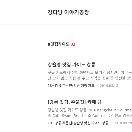
강다방 이야기공장
맛집가이드
31
강슐랭 맛집 가이드 강릉
구글 지도에서 전체 화면으로 보기 강릉시민이자 주문
찬 받지 않고 직접 돈 주고 사먹은 곳들 중 엄선한 곳만
랭과 함께 강릉을 맛있고 즐겁게 여행하세요. 통계에 
18~ 강릉 주문진/강릉 여행 지도
2019.03.13
다. 그리고 그 중에서 가장 폐업률이 높은 업종은 음
은 어떠한 이유로 몇 년 뒤에는 만나지 못하는 곳일 
간을 기록하고 싶었습니다. 그리고 그것만으로도 충분
[강릉 맛집, 주문진] 카페 쉼
젠가 사라지기 전, 강슐랭 맛집 가이드와 함께 즐거운 
강슐랭 맛집 가이드 강릉 2018 Kangchelin Gourmet
쉼 Cafe Swim (Rest) 주소 Address : 강원도 
(교항리 184-85) 1739-2, Haean-ro, Jumunjin-eup
18~ 강릉 주문진/강슐랭 맛집 가이드 강릉
2018.09.29
Gangwon-do 전화 Telephone : 033-662-3222 영