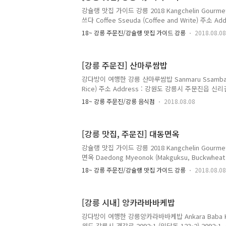
강슐랭 맛집 가이드 강릉 2018 Kangchelin Gourmet
쓰다 Coffee Sseuda (Coffee and Write) 주소 
대로 300 (옥천동 300-1) 300, Gangneung-daero, 
18~ 강릉 주문진/강슐랭 맛집 가이드 강릉
2018.08.08
do 전화 Telephone : 010-2009-7190 영업 시간 Op
~ 21:30 메뉴 및 가격 Menu with Prices : 벌꿀라
원 연유라떼 4,500원 아이스크림라떼 5,000원 카페라떼
[강릉 주문진] 산마루쌈밥
원 카푸치노 4,000원 카라멜 마끼아또 4,000원 아메리카노
강다방이 여행한 강릉 산마루쌈밥 Sanmaru Ssambab (
Rice) 주소 Address : 강원도 강릉시 주문진읍 신리길 8 (
Jumunjin-eup, Gangneung-si, Gangwon-do 전화 
18~ 강릉 주문진/강릉 음식점
2018.08.08
6590 영업 시간 Opening Hours : 10:00 ~ 22:0
Every Sunday 메뉴 및 가격 Menu with Prices 
정식 (생선/주물럭) Ssambab Jeongsik (Korean Set
[강릉 맛집, 주문진] 대동면옥
Wraps and Rice) 12,000원 10,000원 9,000원 산
강슐랭 맛집 가이드 강릉 2018 Kangchelin Gourmet
면옥 Daedong Myeonok (Makguksu, Buckwheat 
강원도 강릉시 주문진읍 연주로 438 (주문리 326-5) 438, 
18~ 강릉 주문진/강슐랭 맛집 가이드 강릉
2018.08.08
eup, Gangneung-si, Gangwon-do 전화 Telephon
간 Opening Hours : 동계 (11월~2월) Winter Seas
~10월) Summer Season 10:30~20:00 10:30 ~ 
[강릉 시내] 앙카라바바케밥
뉴 및 가격 Menu with Prices : 회 비빔냉면 8,0..
강다방이 여행한 강릉앙카라바바케밥 Ankara Baba Keb
원도 강릉시 경강로 2092-1 (임당동 123-2) 2092-1, 