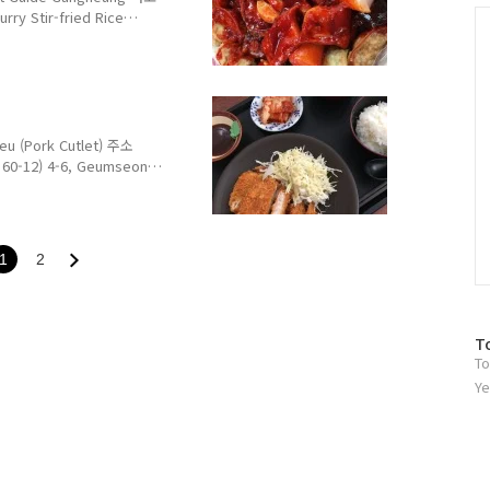
인
C
y Stir-fried Rice
(금학동 55-2) 22-6,
Telephone : 033-641-
 메뉴 및 가격 Menu with
, 튀김, 계란 4개 (1인분)
낸사람들은 대부분 아는 역사깊
(Pork Cutlet) 주소
-12) 4-6, Geumseong-
Telephone : 033-655-
0 매주 월요일 휴무 Monday
정식 (밥, 샐러드 포함) 소
6,500원 밥 추가 500원 샐러
1
2
. 강릉 시내 나가면 들리는
방
T
To
문
자
Ye
수