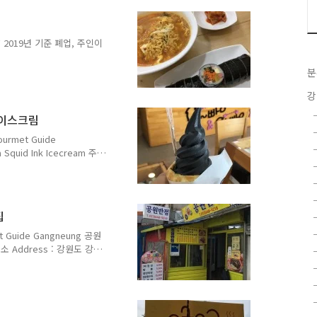
ed Wednesday 메뉴 및 가격
레 5,000원 에디오피아 아바야
원 페루 찬차마요 4,000원
* 2019년 기준 폐업, 주인이
릉 주문진] 고수김밥 강다방이 여행한
분
강
주문진] (구) 고수김밥 강다방이 여
기준 폐업 주소 : 강원도..
아이스크림
주문진읍 주문로 13 (교항리
g-si, Gangwon-do 전화
urmet Guide
uid Ink Icecream 주
항리 81-57) 1629,
ngwon-do * 주문진 방사제(도
a Dokkaebi filming
day 강원도 강릉시 주문진읍 해
집
njin-eup, Gangneung-si,
 Guide Gangneung 공원
 주소 Address : 강원도 강릉
4beon-gil, Gangneung-
18 영업 시간 Opening Hours
myeon (Noodles in
ce in Black Bean