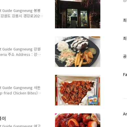
강
0원 핸드드립 파..
 Guide Gangneung 봉봉
s : 강원도 강릉시 경강로2024
최
최
4beon-gil, Gangneung-
근
155 영업 시간 Opening
글
00 일 Sunday 11:00 ~
과
u with Prices : 뜨거운
최
인
0원 뜨거운/차가운 허브차..
기
 Guide Gangneung 강원
글
eria 주소 Address : 강원
공
학생식당 (기숙사 건물 내 위
i, Gangwon-do Cafeteria
ne : 033-662-9276 영업 시간
페
F
30~13:30, 17:30~19:00 일
이
스
 Guide Gangneung 사돈
북
fried Chicken Bites)
트
문리 308-46) 153,
위
won-do 전화 Telephone :
터
 ~ 22:00 메뉴 및 가격 Menu
플
A
, 매운맛) 뼈닭강정 17,000
볶이
러
500mL 1,000원..
그
 Guide Gangneung 여고