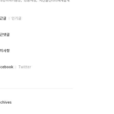
다방이야기공장,
강릉여행,
시간을건너너에게갈게,
근글
인기글
근댓글
지사항
acebook
Twitter
rchives