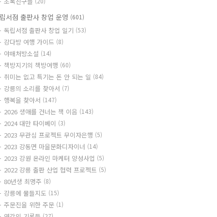
초록친구들
(20)
립서점 출판사 창업 운영
(601)
독립서점 출판사 창업 일기
(53)
강다방 여행 가이드
(8)
야매처방소설
(14)
책방지기의 책방여행
(60)
취미는 없고 특기는 돈 안 되는 일
(84)
강릉의 소리를 찾아서
(7)
행복을 찾아서
(147)
2026 생애를 건너는 책 이음
(143)
2024 대만 타이베이
(3)
2023 무관심 프로젝트 무이자은행
(5)
2023 강동면 마을문화디자이너
(14)
2023 강원 온라인 마케터 양성사업
(5)
2022 강릉 출판 산업 협력 프로젝트
(5)
80년생 최명주
(8)
강릉에 물들지도
(15)
주문진을 위한 주문
(1)
영감의 기록들
(27)