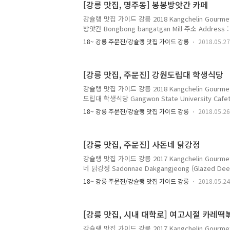
[강릉 맛집, 명주동] 봉봉방앗간 카페
Menu with Prices : 핸드드립 하우스 브랜드 5,00
강슐랭 맛집 가이드 강릉 2018 Kangchelin Gourmet
방앗간 Bongbong bangatgan Mill 주소 Addres
번길 17-1 (명주동 28-2) 17-1, Gyeonggang-ro 202
18~ 강릉 주문진/강슐랭 맛집 가이드 강릉
2018.05.27
si, Gangwon-do 전화 Telephone : 070-8237-1
Hours : 화~토요일 Tuesday~Saturday 11:00 ~ 21:
18:00 월요일 휴무 Monday Closed 메뉴 및 가격 Men
[강릉 맛집, 주문진] 강원도립대 학생식당
핸드드립 커피 5,000원 차가운 핸드드립 커피 5,50
강슐랭 맛집 가이드 강릉 2018 Kangchelin Gourmet
도립대 학생식당 Gangwon State University Cafet
도 강릉시 주문진읍 연주로 270 (교항리 48-185) 
18~ 강릉 주문진/강슐랭 맛집 가이드 강릉
2018.05.26
치) 270, Yeonju-ro, Jumunjin-eup, Gangneung-s
is located in Dormitory Building 전화 Telepho
Opening Hours : 평일 Weekday 07:00~09:00, 11:
[강릉 맛집, 주문진] 사돈네 닭강정
요일 및 공휴일 Weekend 08:00~09:00, 12:0..
강슐랭 맛집 가이드 강릉 2017 Kangchelin Gourmet
네 닭강정 Sadonnae Dakgangjeong (Glazed Deep-
주소 Address : 강원도 강릉시 주문진읍 주문로 153 (주
18~ 강릉 주문진/강슐랭 맛집 가이드 강릉
2018.05.24
Jumun-ro, Jumunjin-eup, Gangneung-si, Gang
033-662-1220 영업 시간 Opening Hours : 12:00
with Prices : 순살닭강정 18,000원 (순한맛, 중간맛
[강릉 맛집, 시내 대학로] 여고시절 카레떡
원 뼈후라이드 16,000원 순살 후라이드 17,000원 콜라 
강슐랭 맛집 가이드 강릉 2017 Kangchelin Gourmet