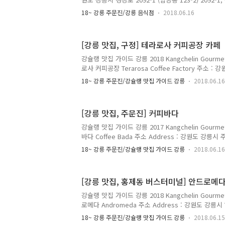
Gangneung-si, Gangwon-do 전화 Telephone : 
18~ 강릉 주문진/강릉 음식점
2018.06.16
Menu with Prices : 치킨 케밥 (야채) Chicken Keba
3,500원 라이스 치킨 케밥 (치즈 포함) Rice Chicken 
3,800원 라이스 카레 케밥 (치즈 포함) 4,000원 라
[강릉 맛집, 구정] 테라로사 커피공장 카페
함) 4,500원 토핑 추가시 1,000원 이태원에서 먹
맛에 딱 맞는 케밥. 강릉의 중심(..
강슐랭 맛집 가이드 강릉 2018 Kangchelin Gourmet
로사 커피공장 Terarosa Coffee Factory 주소 
(구정면 어단리 1011-1) 7, Hyeoncheon-gil, Guje
18~ 강릉 주문진/강슐랭 맛집 가이드 강릉
2018.06.16
si, Gangwon-do 전화 Telephone : 033-648-2760
강릉 시내에서 101번/105번 버스 탑승 후, 학산설래(종
Local Bus No. 101 or 105 🚌 101번 버스 안목 출
[강릉 맛집, 주문진] 커피바다
Timetable (안목 ▶ 강릉역 ▶ 강릉시외고속버스
래) 06:35, ..
강슐랭 맛집 가이드 강릉 2017 Kangchelin Gourmet
바다 Coffee Bada 주소 Address : 강원도 강릉시
리 265-1) 1822, Haean-ro, Jumunjin-eup, Gang
18~ 강릉 주문진/강슐랭 맛집 가이드 강릉
2018.06.16
화 Telephone : 033-662-8277 영업 시간 Opening H
주문 마감 22:00 메뉴 및 가격 Menu with Prices
(H) 아메리카노 Americano 4,500원(H) 5,000원(I) 
[강릉 맛집, 홍제동 버스터미널] 안드로메
원 바닐라라떼 5,000원 5,500원 시나몬라떼 5,000원 5
강슐랭 맛집 가이드 강릉 2018 Kangchelin Gourmet
로메다 Andromeda 주소 Address : 강원도 강릉
1429-1) 7, Haseulla-ro 10beon-gil, Gangneun
18~ 강릉 주문진/강슐랭 맛집 가이드 강릉
2018.06.15
Telephone : 033-655-0999 영업 시간 Opening