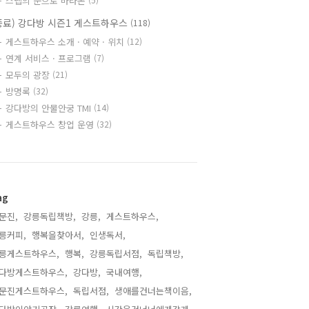
스텝의 눈으로 바라본
종료) 강다방 시즌1 게스트하우스
(118)
게스트하우스 소개 · 예약 · 위치
(12)
연계 서비스 · 프로그램
(7)
모두의 광장
(21)
방명록
(32)
강다방의 안물안궁 TMI
(14)
게스트하우스 창업 운영
(32)
ag
문진,
강릉독립책방,
강릉,
게스트하우스,
릉커피,
행복을찾아서,
인생독서,
릉게스트하우스,
행복,
강릉독립서점,
독립책방,
다방게스트하우스,
강다방,
국내여행,
문진게스트하우스,
독립서점,
생애를건너는책이음,