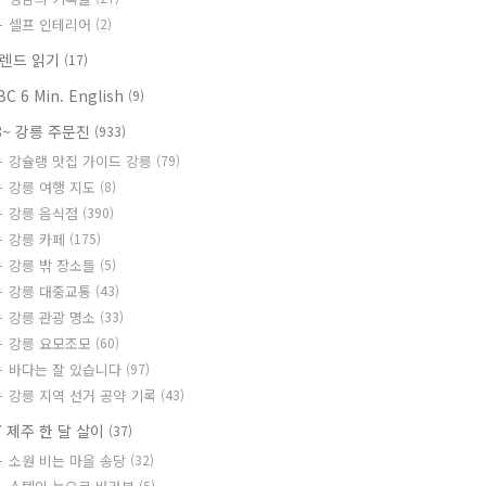
셀프 인테리어
(2)
렌드 읽기
(17)
BC 6 Min. English
(9)
8~ 강릉 주문진
(933)
강슐랭 맛집 가이드 강릉
(79)
강릉 여행 지도
(8)
강릉 음식점
(390)
강릉 카페
(175)
강릉 밖 장소들
(5)
강릉 대중교통
(43)
강릉 관광 명소
(33)
강릉 요모조모
(60)
바다는 잘 있습니다
(97)
강릉 지역 선거 공약 기록
(43)
7 제주 한 달 살이
(37)
소원 비는 마을 송당
(32)
(5)