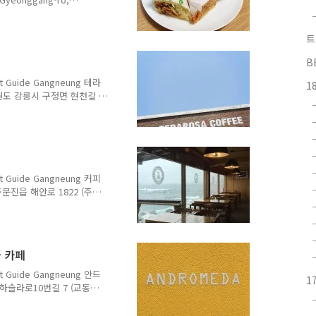
033-645-7830 메뉴 및 가격
b with Vegetables
트
Kebap with Cheese
이스 김치 치킨 케밥 (치즈 포
B
는 케밥보다 맛있는 한국인의 입
 Guide Gangneung 테라
1
: 강원도 강릉시 구정면 현천길 7
ong-myeon, Gangneung-
 대중교통 Transportation :
점) 하차 Gangneung
발 시간 No. 101 Bus
터미널 ▶ 신영극장 ▶ 학산설
 Guide Gangneung 커피
 주문진읍 해안로 1822 (주문
neung-si, Gangwon-do 전
ours : 매일 10:00 - 23:00
 : 에스프레소 도피오 5,000원
카페라떼 5,000원(H) 5,500
다 카페
,500원 카..
 Guide Gangneung 안드
1
시 하슬라로10번길 7 (교동
g-si, Gangwon-do 전화
 Hours : 화요일~토요일