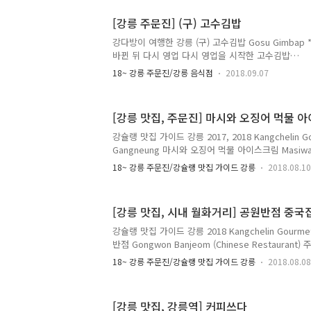
매일 Every 11:00 ~ 22:00 매주 수요일 휴무 Clos
Menu with Prices : 에디오피아 이르가체페 코체
[강릉 주문진] (구) 고수김밥
게이샤 5,000원 과테말라 SHB 벨라 까르모나 5,000
인도 몬순..
강다방이 여행한 강릉 (구) 고수김밥 Gosu Gimbap 
바뀐 뒤 다시 영업 다시 영업을 시작한 고수김밥
https://kangdbang.tistory.com/479 [강
18~ 강릉 주문진/강릉 음식점
2018.09.07
강릉 고수김밥 Gosu Gimbap 옛날 고수김밥
https://kangdbang.tistory.com/194 [강릉 
행한 강릉 (구) 고수김밥 Gosu Gimbap * 2019년 
[강릉 맛집, 주문진] 마시와 오징어 먹물 
kangdbang.tistory.com 주소 : 강원도 강릉시 
116-8) 13, Jumun-ro, Jumunjin-eup, Gangneun
강슐랭 맛집 가이드 강릉 2017, 2018 Kangchelin Go
Telephone..
Gangneung 마시와 오징어 먹물 아이스크림 Masiwa Sq
소 Address : 강원도 강릉시 주문진읍 해안로 1629 (교
18~ 강릉 주문진/강슐랭 맛집 가이드 강릉
2018.08.10
Haean-ro, Jumunjin-eup, Gangneung-si, Ga
깨비 촬영지) 근처 위치 Near Jumunjin Groyne (Dram
location) * 매주 수요일 휴무 Closed Wednes
[강릉 맛집, 시내 월화거리] 공원반점 중국
안로 1754 (주문리 312-458) 1754, Haean-ro, Jumu
Gang..
강슐랭 맛집 가이드 강릉 2018 Kangchelin Gourmet
반점 Gongwon Banjeom (Chinese Restaurant)
시 금성로14번길 5 (금학동 8-5) 5, Geumseong-ro 1
18~ 강릉 주문진/강슐랭 맛집 가이드 강릉
2018.08.08
si, Gangwon-do 전화 Telephone : 033-648-92
: - 메뉴 및 가격 Menu with Prices : 자장면 Jjajang
Black Bean Sauce) 4,000원 자장밥 Jjajangbab (Ri
[강릉 맛집, 강릉역] 커피쓰다
Sauce) 4,000원 볶음밥 (Fried Rice) 4,000원 짬뽕..