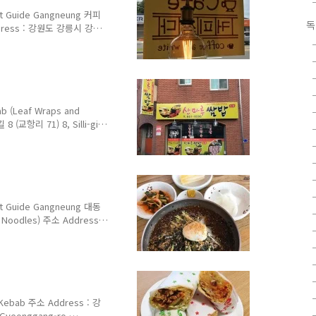
 Guide Gangneung 커피
독
Address : 강원도 강릉시 강릉
Gangneung-si, Gangwon-
ening Hours : 매일 10:30
떼 4,500원 바닐라라떼 4,500
 4,000원 카페모카 4,000
 Americano 3,..
Leaf Wraps and
교항리 71) 8, Silli-gil,
Telephone : 033-661-
0 매주 일요일 휴무 Closed
: 점심 한식 뷔페 6,000원 쌈밥
 Menu with Leaf
마루백반 Baekban ..
 Guide Gangneung 대동
Noodles) 주소 Address :
Yeonju-ro, Jumunjin-
e : 033-662-0076 영업 시
on 10:30~19:00 하계 (3월
21:00 연중무휴 Open 24/7 메
ab 주소 Address : 강
Gyeonggang-ro,