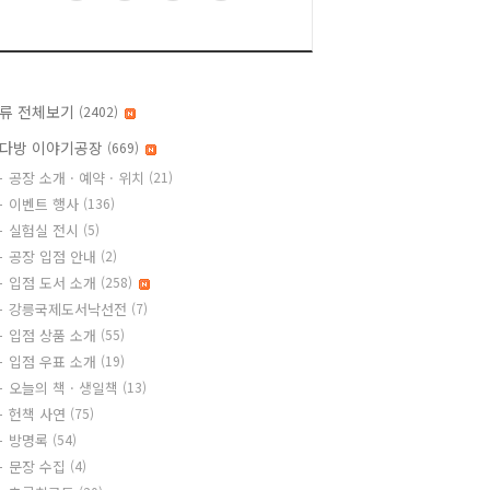
류 전체보기
(2402)
다방 이야기공장
(669)
공장 소개 · 예약 · 위치
(21)
이벤트 행사
(136)
실험실 전시
(5)
공장 입점 안내
(2)
입점 도서 소개
(258)
강릉국제도서낙선전
(7)
입점 상품 소개
(55)
입점 우표 소개
(19)
오늘의 책 · 생일책
(13)
헌책 사연
(75)
방명록
(54)
문장 수집
(4)