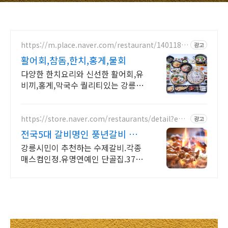
https://m.place.naver.com/restaurant/1401189
광고
515
활어회,참돔,한치,홍게,물회
다양한 한치요리와 신선한 활어회,유
비끼,홍게,막국수 퀄리티있는 강릉식
사
https://store.naver.com/restaurants/detail?ent
광고
ry=plt&id=15315197
전국5대 갈비명인 풍년갈비 풍
년갈비 차원이다른수제갈비
강릉시민이 추천하는 수제갈비.각종
매스컴인정.유명연예인 단골집.37년
갈비 장인의집 100%국내산 한돈 돼
지갈비 하루판매량소진시 영업종료