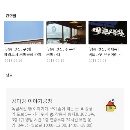
관련글
[강릉 맛집, 구정]
[강릉 맛집, 주문진]
[강릉 맛집, 홍제동]
테라로사 커피공장 카페
커피바다
버드나무 브루어리
(양조장)
2018.06.16
2018.06.16
2018.06.08
댓글
강다방 이야기공장
독립서점 📚 이야기가 모여 숲이 되는 곳 🌲 강릉
역 도보 5분 거리 위치 🏠 강릉시 용지로 162 1층,
3층 (⏰ 영업 시간 1층 연중무휴 24시간 무인 운
영, 3층 금~월요일 10:00~13:00, 14:00~18:00)