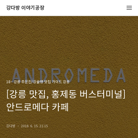
강다방 이야기공장
18~ 강릉 주문진/강슐랭 맛집 가이드 강릉
[강릉 맛집, 홍제동 버스터미널]
안드로메다 카페
강다방
2018. 6. 15. 21:15