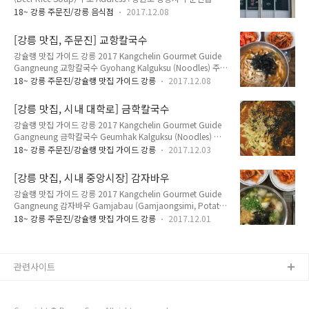
둑길 42 (주문리 326-2) 42, Cheolduk-gil, Jumunjin-eup,
개 7,000원 김치찌개 7,000원공기밥 1,000원 * 모든 메뉴 공
18~ 강릉 주문진/강릉 음식점
2017.12.08
Gangneung-si, Gangwon-do 전화 Telephone : 033-662-
기밥 별도 * 찌개..
3747 영업 시간 Opening Hours : 06:30 ~ 18:00 둘째주, 넷
[강릉 맛집, 주문진] 교항칼국수
째주 목요일 휴무 Every 2nd 4th Thursday Closed 메뉴 및 가
강슐랭 맛집 가이드 강릉 2017 Kangchelin Gourmet Guide
격 Menu with Prices : 소머리국밥 12,000원 9,000원 8,000
Gangneung 교항칼국수 Gyohang Kalguksu (Noodles) 주소
원 7,000원 소머리국밥 (특) 10,000원 소머리수육 20,000원
Address : 강원도 강릉시 주문진읍 주문로 29 (교항리 122-3)
마음이 허해질 때 찾는곳. 웬만한 순대국밥보다 이 곳 국밥이
18~ 강릉 주문진/강슐랭 맛집 가이드 강릉
2017.12.08
29, Jumun-ro, Jumunjin-eup, Gangneung-si, Gangwon-
낫..
do 전화 Telephone : 010-2350-5883 메뉴 및 가격 Menu
[강릉 맛집, 시내 대학로] 금학칼국수
with Prices : 장칼국수 6,000원 칼국수 5,000원 잔치국수
강슐랭 맛집 가이드 강릉 2017 Kangchelin Gourmet Guide
5,000원 손만두국 7,000원 떡만두국 6,000원 떡국 6,000원
Gangneung 금학칼국수 Geumhak Kalguksu (Noodles) 주
공기밥 1,000원 주문진 사람들이 장칼국수 먹으러 갈 때 가는
소 Address : 강원도 강릉시 대학길 12-6 (금학동 14-1) 12-6,
곳. 장칼국수는 고추장과 된장으로 국물을 낸 칼국수다. 장칼국
18~ 강릉 주문진/강슐랭 맛집 가이드 강릉
2017.12.03
Daehak-gil, Gangneung-si, Gangwon-do 전화 Telephone
수의 유래에 대해 잠시 설명하면,..
: 033-646-0175 영업 시간 Opening Hours : 09:00 ~ 21:00
[강릉 맛집, 시내 중앙시장] 감자바우
첫째주, 셋째주 일요일 휴무 Every 1st, 3rd Sunday Closed 메
강슐랭 맛집 가이드 강릉 2017 Kangchelin Gourmet Guide
뉴 및 가격 Menu with Prices : 장칼국수 6,000원 강원도, 강릉
Gangneung 감자바우 Gamjabau (Gamjaongsimi, Potato
을 대표하는 음식 장칼국수를 파는 곳. 장칼국수는 고추장과 된
Ball Soup) 주소 Address : 강원도 강릉시 금성로35번길 4 (성
장으로 국물을 낸 칼국수다. 장칼국수의 유래에 대해 잠시 설명
18~ 강릉 주문진/강슐랭 맛집 가이드 강릉
2017.12.01
남동 97-17) 4, Geumseong-ro 35beon-gil, Gangneung-si,
하면, ..
Gangwon-do 전화 Telephone : 033-648-4982 영업 시간
Opening Hours : 09:00 ~ 21:00 메뉴 및 가격 Menu with
Prices : 감자옹심이 Gamjaongsimi, Potato Ball Soup
관련사이트
7,000원 감자전 3,000원 강릉, 강원도를 대표하는 음식 감자옹
심이를 파는 곳. 감자옹심이란 감자를 갈아 수제비처럼 반죽을
만..