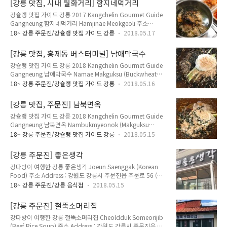
[강릉 맛집, 시내 월화거리] 함지네먹거리
5708 영업 시간 Opening Hours : 11:00 ~ 20:00 메뉴 및 가
강슐랭 맛집 가이드 강릉 2017 Kangchelin Gourmet Guide
격 Menu with Prices : 회비빔냉면 7,000원 회비빔막국수
Gangneung 함지네먹거리 Hamjinae Meokgeoli 주소
7,000원 물냉면 6,000원 물막국수 6,000원 사리 3,000원 수
Address : 강원도 강릉시 금성로14번길 7 (금학동 8-2) 전화
육 소 20,000원 수육 대 30,000원 찐만두 10개 6,000원 만..
18~ 강릉 주문진/강슐랭 맛집 가이드 강릉
2018.05.17
Telephone : 033-641-2584 메뉴 및 가격 Menu with Prices :
잔치국수 3,000원 장칼국수 3,000원 해물장칼국수 5,000원
[강릉 맛집, 홍제동 버스터미널] 남애막국수
칼국수 3,000원 감자옹심이 6,000원 묵밥 5,000원 팥죽
강슐랭 맛집 가이드 강릉 2018 Kangchelin Gourmet Guide
3,000원 만두국 5,000원 공기밥 1,000원 감자전 3,000원 메
Gangneung 남애막국수 Namae Makguksu (Buckwheat
밀전 2,000원 모듬전 5,000원 파전 10,000원 전병 1,000원
Noodles) 주소 Address : 강원도 강릉시 강릉대로 92 (홍제동
강릉 시내 홈플러스 옆 월화거리에 위치한 음식점. 국수, 장칼국
18~ 강릉 주문진/강슐랭 맛집 가이드 강릉
2018.05.16
998-3) 92, Gangneung-daero, Gangneung-si, Gangwon-
수, 감자전 등 판다. 가격이 저렴해 5천원으로 성인..
do 전화 Telephone : 033-642-0065 영업 시간 Opening
[강릉 맛집, 주문진] 남북면옥
Hours : 10:00 ~ 20:30 첫째주, 셋째주 월요일 휴무 메뉴 및 가
강슐랭 맛집 가이드 강릉 2018 Kangchelin Gourmet Guide
격 Menu with Prices : 물막국수 7,000원 비빔막국수 7,000원
Gangneung 남북면옥 Nambukmyeonok (Makguksu
물냉면 7,000원 회냉면 7,000원 들깨칼국수 7,000원 장칼국
Buckwheat Noodles) 주소 Address : 강원도 강릉시 주문진읍
수 6,000원 수육 대 33,000원 수육 중 28,000원 수육 소
18~ 강릉 주문진/강슐랭 맛집 가이드 강릉
2018.05.15
신리천로 90 (교항리 370-13) 90, Sillicheon-ro, Jumunjin-
23,000..
eup, Gangneung-si, Gangwon-do 전화 Telephone : 033-
[강릉 주문진] 좋은생각
661-6676 영업 시간 Opening Hours : 09:30 ~ 20:30 연중무
강다방이 여행한 강릉 좋은생각 Joeun Saenggak (Korean
휴 메뉴 및 가격 Menu with Prices : 회냉면 6,000원 물냉면
Food) 주소 Address : 강원도 강릉시 주문진읍 주문로 56 (교
6,000원 비빔막국수 6,000원 물막국수 6,000원 사리 1,000
항리 179-7) 56, Jumun-ro, Jumunjin-eup, Gangneung-si,
원 수육 대 25,000원 수육 중 20,000원 수육 소 15,000원..
18~ 강릉 주문진/강릉 음식점
2018.05.15
Gangwon-do 전화 Telephone : 033-662-7969 메뉴 및 가
격 Menu with Prices : 고등어조림 (1인분) 10,000원 갈치조림
[강릉 주문진] 철뚝소머리집
(1인분) 10,000원 오징어조림 (1인분) 10,000원 9,000원 비
강다방이 여행한 강릉 철뚝소머리집 Cheoldduk Someorijib
빔밥 7,000원 돌솥비빔밥 8,000원 갈비탕 9,000원 8,000원
(Beef Rice Soup) 주소 Address : 강원도 강릉시 주문진읍 철
육개장 9,000원 8,000원 부대찌개 10,000원 8,000원 된장찌