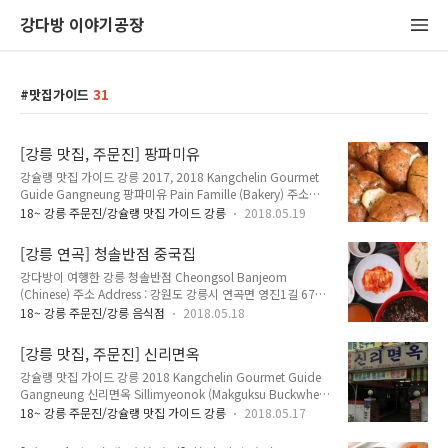
강다방 이야기공장
맛집가이드
31
[강릉 맛집, 주문진] 팡파미유
강슐랭 맛집 가이드 강릉 2017, 2018 Kangchelin Gourmet
Guide Gangneung 팡파미유 Pain Famille (Bakery) 주소
Address : 강원도 강릉시 주문진읍 주문로 7 (교항리 116-7) 7,
18~ 강릉 주문진/강슐랭 맛집 가이드 강릉
2018.05.19
Jumun-ro, Jumunjin-eup, Gangneung-si, Gangwon-do
전화 Telephone : 033-662-3680 영업 시간 Opening Hours :
[강릉 연곡] 청솔반점 중국집
09:00~22:00 매주 목요일 휴무 Thursday Closed 메뉴 및 가
강다방이 여행한 강릉 청솔반점 Cheongsol Banjeom
격 Menu with Prices : 육쪽마늘빵 3,500원 3,000원 2,500원
(Chinese) 주소 Address : 강원도 강릉시 연곡면 영진1길 67
주문진 버스 터미널 맞은 편에 위치한 빵집 팡파미유. 빵집 사장
(영진리 159-5)67, Yeongjin 1-gil, Yeongok-myeon,
님께는 죄송하지만... 전날 팔리고 남은 할인 빵을 사는 건 주문
18~ 강릉 주문진/강릉 음식점
2018.05.18
Gangneung-si, Gangwon-do 전화 Telephone : 033-661-
진 ..
7856 메뉴 및 가격 Menu with Prices : 짜장면 5,000원 해물짬
[강릉 맛집, 주문진] 신리면옥
뽕 7,000원 해물쟁반짜장 14,000원 볶음밥 6,000원 짬뽕밥
강슐랭 맛집 가이드 강릉 2018 Kangchelin Gourmet Guide
7,000원 군만두 4,000원 물만두 4,000원 탕수육 소 12,000원
Gangneung 신리면옥 Sillimyeonok (Makguksu Buckwheat
탕수육 중 18,000원 탕수육 대 25,000원 어린이 짜장면 2,500
Noodles) 주소 Address : 강원도 강릉시 주문진읍 신리천로 80
원 어린인 볶음밥 3,000원 중국집은 사실 거기서 거기라... 웬만
18~ 강릉 주문진/강슐랭 맛집 가이드 강릉
2018.05.17
(교항리 374-4) 80, Sillicheon-ro, Jumunjin-eup,
해서는 맛이 없을 수 없다. 그래서..
Gangneung-si, Gangwon-do 전화 Telephone : 033-662-