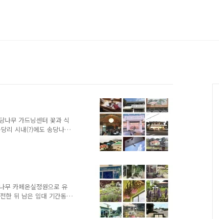
송당나무 가드닝센터 꽃과 식
송당리 시내(?)에도 송당나무
 곳은 확장 이전 하기 전
하다. 카페 외에도 식물 판
도 진행한다. 주소 : 제주특
 전화 : 010-9364-2819
00 메뉴 및 가격 : 아메리카노 0.5
허브차 0.5 제주댕유자차 0.7..
당나무 카페온실정원으로 유
이전한 뒤 남은 임대 기간동
 흔적도 있다. 이 카페의
을 구경할 수 있다는 점.