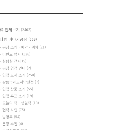
류 전체보기
(2402)
다방 이야기공장
(669)
공장 소개 · 예약 · 위치
(21)
이벤트 행사
(136)
실험실 전시
(5)
공장 입점 안내
(2)
입점 도서 소개
(258)
강릉국제도서낙선전
(7)
입점 상품 소개
(55)
입점 우표 소개
(19)
오늘의 책 · 생일책
(13)
헌책 사연
(75)
방명록
(54)
문장 수집
(4)