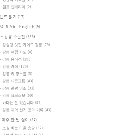
셀프 인테리어
(2)
렌드 읽기
(17)
BC 6 Min. English
(9)
8~ 강릉 주문진
(933)
강슐랭 맛집 가이드 강릉
(79)
강릉 여행 지도
(8)
강릉 음식점
(390)
강릉 카페
(175)
강릉 밖 장소들
(5)
강릉 대중교통
(43)
강릉 관광 명소
(33)
강릉 요모조모
(60)
바다는 잘 있습니다
(97)
강릉 지역 선거 공약 기록
(43)
7 제주 한 달 살이
(37)
소원 비는 마을 송당
(32)
(5)