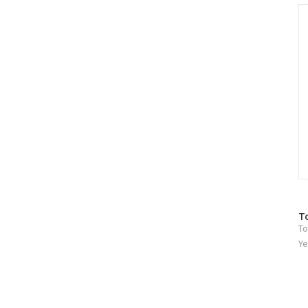
인
C
방
T
To
문
자
Ye
수