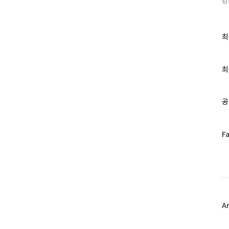
강
최
최
근
글
과
최
인
기
글
공
페
F
이
스
북
트
위
터
플
A
러
그