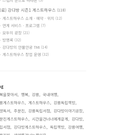
스텝의 눈으로 바라본
종료) 강다방 시즌1 게스트하우스
(118)
게스트하우스 소개 · 예약 · 위치
(12)
연계 서비스 · 프로그램
(7)
모두의 광장
(21)
방명록
(32)
강다방의 안물안궁 TMI
(14)
게스트하우스 창업 운영
(32)
ag
복을찾아서,
행복,
강릉,
국내여행,
릉게스트하우스,
게스트하우스,
강릉독립책방,
생독서,
주문진,
강릉독립서점,
강다방이야기공장,
문진게스트하우스,
시간을건너너에게갈게,
강다방,
립서점,
강다방게스트하우스,
독립책방,
강릉여행,