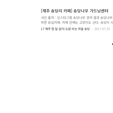
하루 날 잡고 멍하니 창문 너머 동네를 바라볼만 하다.
도 있는 장소. 온실정원 송당나무 가드닝센터를 찾는
[제주 송당리 카페] 송당나무 가드닝센터
자치도 제주시 구좌읍 송당5길 68-140 (송당리 874-
주시 구좌읍 중산간동로 2262 (송당리 1375-1)전화 : 0
사진 출처 : 인스타그램 송당나무 검색 결과 송당나무
정해진 영업 요일, 시간 없음 문 열고 싶을 때 열..
득한 온실카페. 카페 안에는 고양이도 산다. 송당리 
페가 있어 자칫 헷갈리기 쉬운데, 시내에 있는 곳은 
17 제주 한 달 살이/소원 비는 마을 송당
2017.07.25
상호를 바꾸지 않고 다른 주인이 영업하는 듯 하다. 카
예 수업(가드닝), 화훼 전문가(플로리스트) 교육도 진
도 제주시 구좌읍 송당5길 68-140 (송당리 874-4) 전화 
시간 : 월~토 10:00 ~ 18:00 일 14:00 ~ 18:00 메
/ 0.6 (ice) 에스프레소 0.5 홍차, 녹차 0.5 허브차 0