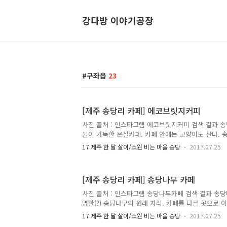
강다방 이야기공장
구좌읍
23
[제주 송당리 카페] 에코브릿지커피
사진 출처 : 인스타그램 에코브릿지커피 검색 결과 
물이 가득한 온실카페. 카페 안에는 고양이도 산다. 
라는 카페가 있어 자칫 헷갈리기 쉬운데, 시내에 있는
17 제주 한 달 살이/소원 비는 마을 송당
2017.07.25
자리로 상호를 바꾸지 않고 다른 주인이 영업하는 듯 
매, 원예 수업(가드닝), 화훼 전문가(플로리스트) 교육
별자치도 제주시 구좌읍 송당5길 68-140 (송당리 874-4)
[제주 송당리 카페] 송당나무 카페
영업 시간 : 월~토 10:00 ~ 18:00 일 14:00 ~ 18:
(hot) / 0.6 (ice) 에스프레소 0.5 홍차, 녹차 0.5 
사진 출처 : 인스타그램 송당나무카페 검색 결과 송
명한(?) 송당나무의 원래 자리. 카페를 다른 곳으로 
안 계속 카페가 운영되고 있다. 카페 옆에는 옛 정원의
17 제주 한 달 살이/소원 비는 마을 송당
2017.07.25
최대 매력은 송당리 중심(?)에 위치해 지나가는 사람들