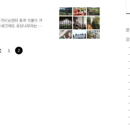
 곧 있으면 이제 못 갈 수
다면 여기를 클릭 제주특별
4) 주소 : 제주특별자치도 제
64-784-8834 영업 시간 :
 가드닝센터 꽃과 식물이 가
시내(?)에도 송당나무라는 카
분
확장 이전 하기 전 자리로
페 외에도 식물 판매, 원
강
행한다. 주소 : 제주특별자치
: 010-9364-2819 영업
1
2
뉴 및 가격 : 아메리카노 0.5 (hot)
.5 제주댕유자차 0.7 청한..