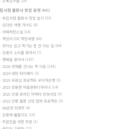
초록친구들
(20)
립서점 출판사 창업 운영
(601)
독립서점 출판사 창업 일기
(53)
강다방 여행 가이드
(8)
야매처방소설
(14)
책방지기의 책방여행
(60)
취미는 없고 특기는 돈 안 되는 일
(84)
강릉의 소리를 찾아서
(7)
행복을 찾아서
(147)
2026 생애를 건너는 책 이음
(143)
2024 대만 타이베이
(3)
2023 무관심 프로젝트 무이자은행
(5)
2023 강동면 마을문화디자이너
(14)
2023 강원 온라인 마케터 양성사업
(5)
2022 강릉 출판 산업 협력 프로젝트
(5)
80년생 최명주
(8)
강릉에 물들지도
(15)
주문진을 위한 주문
(1)
영감의 기록들
(27)