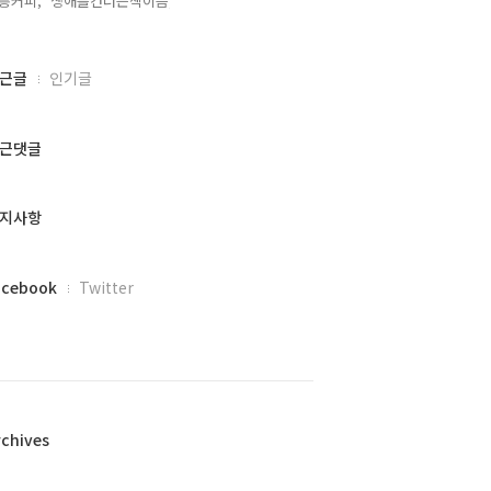
릉커피,
생애를건너는책이음,
근글
인기글
근댓글
지사항
acebook
Twitter
rchives