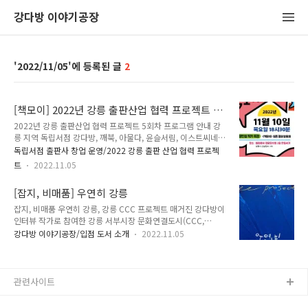
강다방 이야기공장
2022/11/05
2
[책모이] 2022년 강릉 출판산업 협력 프로젝트 5
회차 프로그램 안내
2022년 강릉 출판산업 협력 프로젝트 5회차 프로그램 안내 강
릉 지역 독립서점 강다방, 깨북, 아물다, 윤슬서림, 이스트씨네 5
곳이 주축이 되어 강릉 지역 출판 활성화와 동종 산업 종사자 간
독립서점 출판사 창업 운영/2022 강릉 출판 산업 협력 프로젝
네트워크 형성을 위한 시범 프로젝트, 의 5번째 프로그램과 결과
트
2022.11.05
발표회는 2022년 11월 10일 목요일 오후 18시 30분 강릉 테라
로사 경포호수점 2층 한길서가에서 진행됩니다. 5회차 프로그램
[잡지, 비매품] 우연히 강릉
(강연) 안내 김민섭 작가 특강 및 최종 결과 발표회 가. 김민섭 작
가 특강 ○ 특강 및 네트워킹 주제 : '지역에서 작가/출판기획자
잡지, 비매품 우연히 강릉, 강릉 CCC 프로젝트 매거진 강다방이
로 살아가는 이야기' ○ 초청 강사 : 김민섭 작가 , , 등 도서 집필
인터뷰 작가로 참여한 강릉 서부시장 문화연결도시(CCC,
○ 특강 내용 : 1. (강릉에서) 어떤 글을 쓰며 살아가는가 ex) , 2.
Culture Connect City) 프로젝트 잡지 . 은 강릉 서부시장 2층
강다방 이야기공장/입점 도서 소개
2022.11.05
(강릉에서) 어떤 책을 만들며 살아가는가..
문화연결도시에서 무료로 배포되고 있으며, 문화연결도시 라운
지에서는 12월 4일까지 도 진행되니 함께 즐기시면 더욱 좋다.
편집 및 기획 : 플러스마이너스1도씨
https://blog.naver.com/plusminus1c
관련사이트
https://www.instagram.com/plus_minus1c/
PLUSMINUS1도씨 : 네이버 블로그 [± 1℃] 지구의 온도는