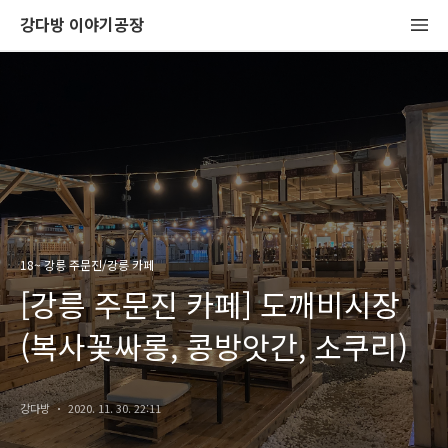
강다방 이야기공장
18~ 강릉 주문진/강릉 카페
[강릉 주문진 카페] 도깨비시장
(복사꽃싸롱, 콩방앗간, 소쿠리)
강다방
2020. 11. 30. 22:11