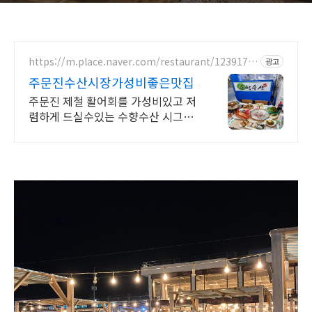
https://m.place.naver.com/restaurant/1239178
광고
298
주문진수산시장가성비좋은맛집
주문진 제철 활어회를 가성비있고 저
렴하게 드실수있는 수향수산 시그니
처메뉴 추천대박