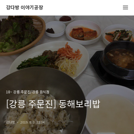
강다방 이야기공장
18~ 강릉 주문진/강릉 음식점
[강릉 주문진] 동해보리밥
강다방
2019. 8. 3. 22:34