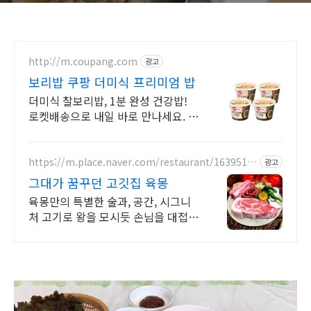
http://m.coupang.com
광고
보리밥 쿠팡 더미식 프리미엄 밥
더미식 찰보리밥, 1분 완성 건강밥!
로켓배송으로 내일 바로 만나세요. 다
이어트 중에도 부담 없이! 포만감 높
은 1인분 건강밥. 간편하게 즐기세요.
https://m.place.naver.com/restaurant/1639516
광고
083
그대가 꿈꾸던 고깃집 육몽
육몽만의 특별한 술과, 공간, 시그니
처 고기로 왕을 모시듯 손님을 대접합
니다