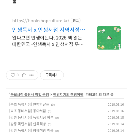
물
https://bookshopculture.kr/
광고
인생독서 x 인생서점 지역서점
문화프로그램
읽다보면 인생이된다, 2026 책 읽는
대한민국 -인생독서 x 인생서점 우리
동네 책방에서 특별한 독서 경험과 문
화활동을 만나보세요.
3
구독하기
'
독립서점 출판사 창업 운영
>
책방지기의 책방여행
' 카테고리의 다른 글
[속초 독립서점] 완벽한날들
2019.03.16
(0)
[속초 동네서점] 동아서점
2019.03.16
(0)
[강릉 동네서점] 독립서점 하루
2019.03.15
(0)
[강릉 독립서점] 안목책방
2019.03.14
(0)
[강릉 독립서점] 참깨책방 깨북
2019.03.14
(0)