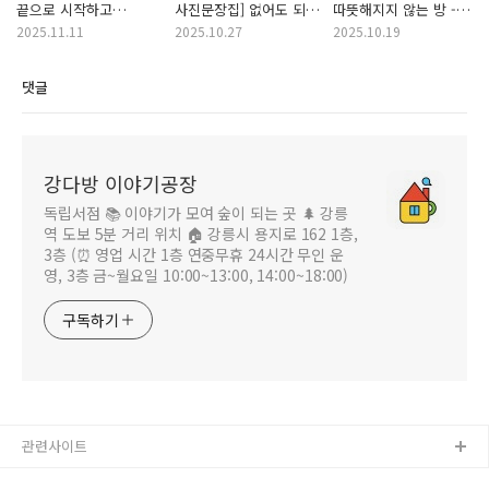
끝으로 시작하고
사진문장집] 없어도 되는
따뜻해지지 않는 방 -
시작으로 끝나는, 이왕은
시간, 해막
장가영 윤다은 권주현
2025.11.11
2025.10.27
2025.10.19
김진미 소설
댓글
강다방 이야기공장
독립서점 📚 이야기가 모여 숲이 되는 곳 🌲 강릉
역 도보 5분 거리 위치 🏠 강릉시 용지로 162 1층,
3층 (⏰ 영업 시간 1층 연중무휴 24시간 무인 운
영, 3층 금~월요일 10:00~13:00, 14:00~18:00)
구독하기
관련사이트