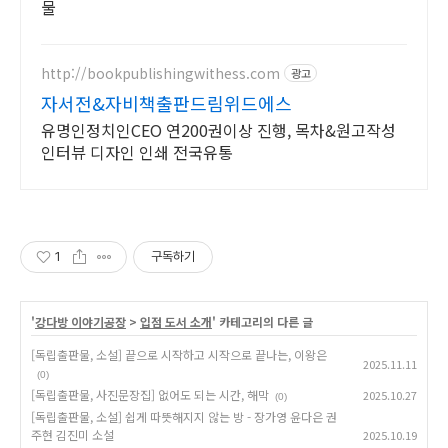
물
http://bookpublishingwithess.com
광고
자서전&자비책출판드림위드에스
유명인정치인CEO 연200권이상 진행, 목차&원고작성
인터뷰 디자인 인쇄 전국유통
1
구독하기
'
강다방 이야기공장
>
입점 도서 소개
' 카테고리의 다른 글
[독립출판물, 소설] 끝으로 시작하고 시작으로 끝나는, 이왕은
2025.11.11
(0)
[독립출판물, 사진문장집] 없어도 되는 시간, 해막
2025.10.27
(0)
[독립출판물, 소설] 쉽게 따뜻해지지 않는 방 - 장가영 윤다은 권
주현 김진미 소설
2025.10.19