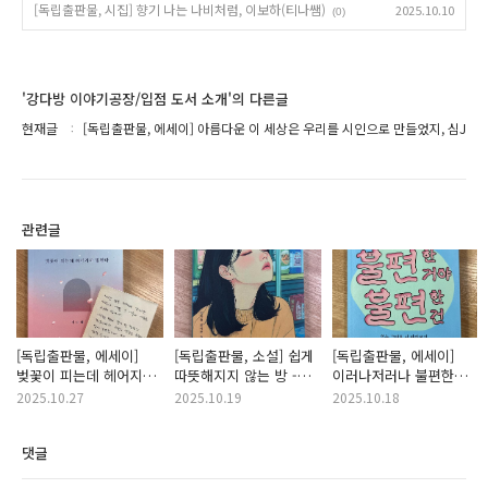
[독립출판물, 시집] 향기 나는 나비처럼, 이보하(티나쌤)
2025.10.10
(0)
'강다방 이야기공장/입점 도서 소개'의 다른글
현재글
[독립출판물, 에세이] 아름다운 이 세상은 우리를 시인으로 만들었지, 심J
관련글
[독립출판물, 에세이]
[독립출판물, 소설] 쉽게
[독립출판물, 에세이]
벚꽃이 피는데 헤어지자
따뜻해지지 않는 방 -
이러나저러나 불편한
말한다, 이나혜
장가영 윤다은 권주현
거야 불편한 건, 이다솜
2025.10.27
2025.10.19
2025.10.18
김진미 소설
댓글