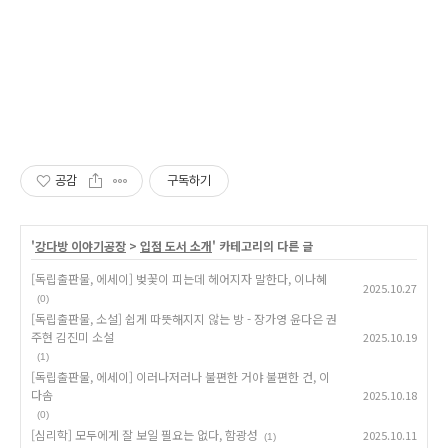
공감
구독하기
'
강다방 이야기공장
>
입점 도서 소개
' 카테고리의 다른 글
[독립출판물, 에세이] 벚꽃이 피는데 헤어지자 말한다, 이나혜
2025.10.27
(0)
[독립출판물, 소설] 쉽게 따뜻해지지 않는 방 - 장가영 윤다은 권
주현 김진미 소설
2025.10.19
(1)
[독립출판물, 에세이] 이러나저러나 불편한 거야 불편한 건, 이
다솜
2025.10.18
(0)
[심리학] 모두에게 잘 보일 필요는 없다, 함광성
2025.10.11
(1)