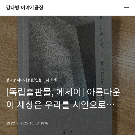
강다방 이야기공장
강다방 이야기공장/입점 도서 소개
[독립출판물, 에세이] 아름다운
이 세상은 우리를 시인으로
만들었지, 심J
강다방
2025. 10. 18. 18:07