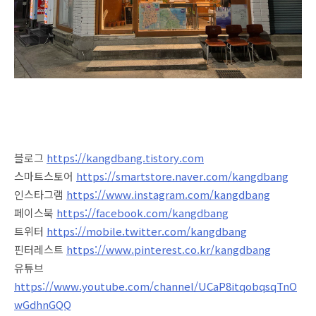
블로그
https://kangdbang.tistory.com
스마트스토어
https://smartstore.naver.com/kangdbang
인스타그램
https://www.instagram.com/kangdbang
페이스북
https://facebook.com/kangdbang
트위터
https://mobile.twitter.com/kangdbang
핀터레스트
https://www.pinterest.co.kr/kangdbang
유튜브
https://www.youtube.com/channel/UCaP8itqobqsqTnO
wGdhnGQQ