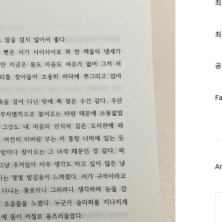
최
최
근
글
과
최
인
기
글
공
페
F
이
스
북
트
위
터
플
A
러
그
인
C