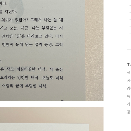
T
생
시
강
독
게
강