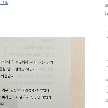
e_14/
B
1
1
(