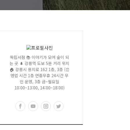
독립서점 📚 이야기가 모여 숲이 되
는 곳 🌲 강릉역 도보 5분 거리 위치
🏠 강릉시 용지로 162 1층, 3층 (⏰
영업 시간 1층 연중무휴 24시간 무
인 운영, 3층 금~월요일
10:00~13:00, 14:00~18:00)