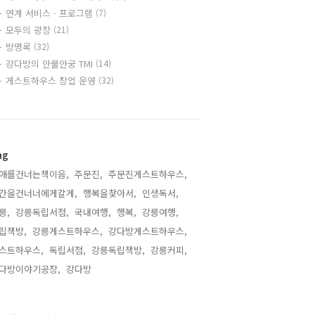
연계 서비스 · 프로그램
(7)
모두의 광장
(21)
방명록
(32)
강다방의 안물안궁 TMI
(14)
게스트하우스 창업 운영
(32)
ag
애를건너는책이음,
주문진,
주문진게스트하우스,
간을건너너에게갈게,
행복을찾아서,
인생독서,
릉,
강릉독립서점,
국내여행,
행복,
강릉여행,
립책방,
강릉게스트하우스,
강다방게스트하우스,
스트하우스,
독립서점,
강릉독립책방,
강릉커피,
다방이야기공장,
강다방,