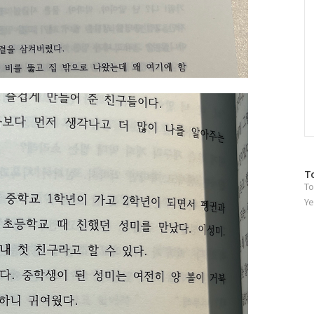
방
T
To
문
자
Ye
수