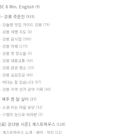
BC 6 Min. English
(9)
8~ 강릉 주문진
(933)
강슐랭 맛집 가이드 강릉
(79)
강릉 여행 지도
(8)
강릉 음식점
(390)
강릉 카페
(175)
강릉 밖 장소들
(5)
강릉 대중교통
(43)
강릉 관광 명소
(33)
강릉 요모조모
(60)
바다는 잘 있습니다
(97)
강릉 지역 선거 공약 기록
(43)
7 제주 한 달 살이
(37)
소원 비는 마을 송당
(32)
스텝의 눈으로 바라본
(5)
종료) 강다방 시즌1 게스트하우스
(118)
게스트하우스 소개 · 예약 · 위치
(12)