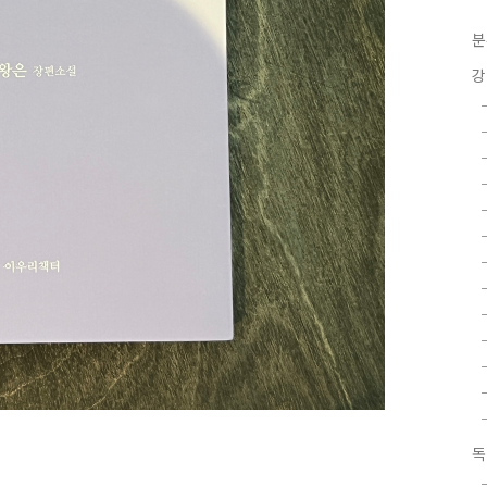
분
강
독