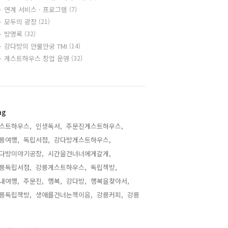
연계 서비스 · 프로그램
(7)
모두의 광장
(21)
방명록
(32)
강다방의 안물안궁 TMI
(14)
게스트하우스 창업 운영
(32)
ag
스트하우스,
인생독서,
주문진게스트하우스,
릉여행,
독립서점,
강다방게스트하우스,
다방이야기공장,
시간을건너너에게갈게,
릉독립서점,
강릉게스트하우스,
독립책방,
내여행,
주문진,
행복,
강다방,
행복을찾아서,
릉독립책방,
생애를건너는책이음,
강릉커피,
강릉,