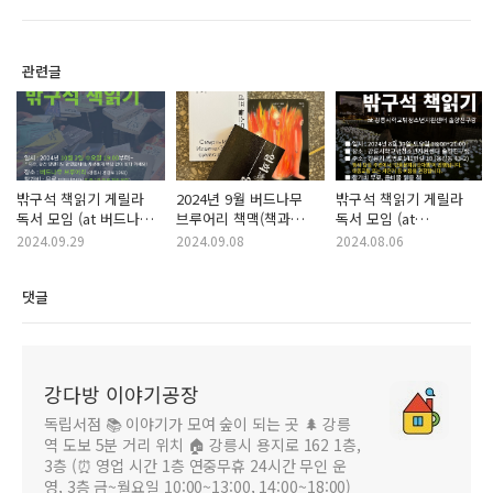
관련글
밖구석 책읽기 게릴라
2024년 9월 버드나무
밖구석 책읽기 게릴라
독서 모임 (at 버드나무
브루어리 책맥(책과
독서 모임 (at
브루어리)
맥주) 강다방 추천 도서
강릉시학교밖청소년지원
2024.09.29
2024.09.08
2024.08.06
솔향친구랑)
댓글
강다방 이야기공장
독립서점 📚 이야기가 모여 숲이 되는 곳 🌲 강릉
역 도보 5분 거리 위치 🏠 강릉시 용지로 162 1층,
3층 (⏰ 영업 시간 1층 연중무휴 24시간 무인 운
영, 3층 금~월요일 10:00~13:00, 14:00~18:00)