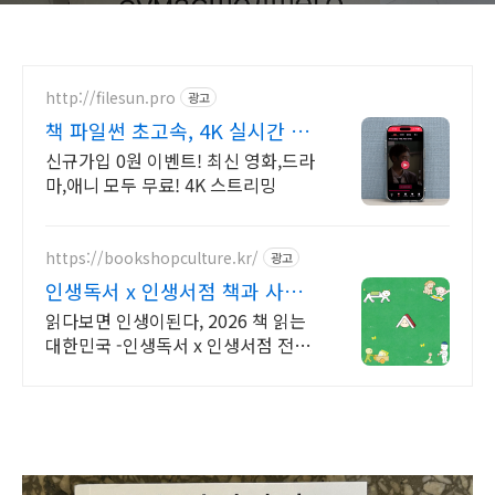
http://filesun.pro
광고
책 파일썬 초고속, 4K 실시간 보
기!
신규가입 0원 이벤트! 최신 영화,드라
마,애니 모두 무료! 4K 스트리밍
https://bookshopculture.kr/
광고
인생독서 x 인생서점 책과 사람
이 만나는 공간
읽다보면 인생이된다, 2026 책 읽는
대한민국 -인생독서 x 인생서점 전국
지역서점의 다양한 독서문화활동 정
보를 확인해보세요