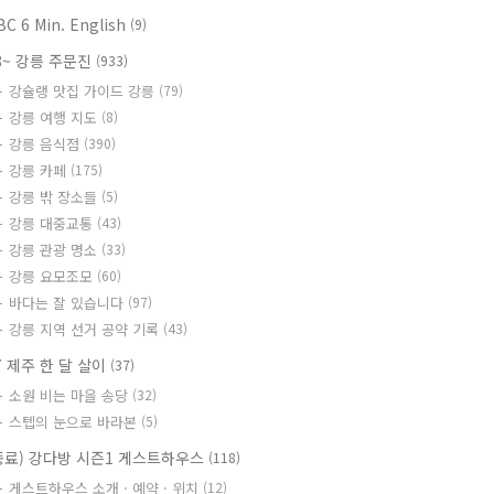
BC 6 Min. English
(9)
8~ 강릉 주문진
(933)
강슐랭 맛집 가이드 강릉
(79)
강릉 여행 지도
(8)
강릉 음식점
(390)
강릉 카페
(175)
강릉 밖 장소들
(5)
강릉 대중교통
(43)
강릉 관광 명소
(33)
강릉 요모조모
(60)
바다는 잘 있습니다
(97)
강릉 지역 선거 공약 기록
(43)
7 제주 한 달 살이
(37)
소원 비는 마을 송당
(32)
스텝의 눈으로 바라본
(5)
종료) 강다방 시즌1 게스트하우스
(118)
게스트하우스 소개 · 예약 · 위치
(12)