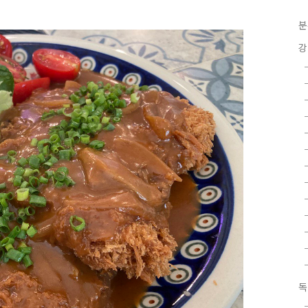
분
강
독