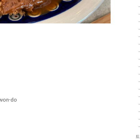
ngwon-do
트