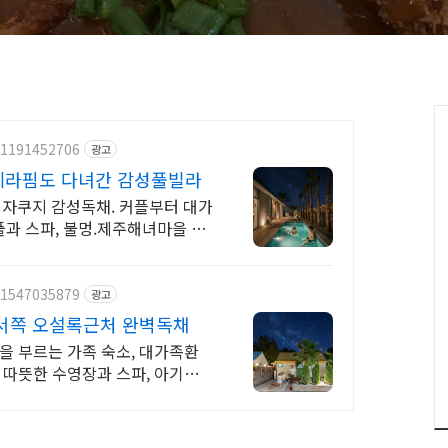
/1191452706
광고
세라핌도 다녀간 감성풀빌라
자쿠지 감성독채. 커플부터 대가
과 스파, 불멍.제주해녀마을 돌
/1547035879
광고
서쪽 오설록근처 완벽독채
을 부르는 가족 숙소, 대가족환
 따뜻한 수영장과 스파, 아기용