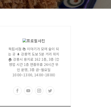
독립서점 📚 이야기가 모여 숲이 되
는 곳 🌲 강릉역 도보 5분 거리 위치
🏠 강릉시 용지로 162 1층, 3층 (⏰
영업 시간 1층 연중무휴 24시간 무
인 운영, 3층 금~월요일
10:00~13:00, 14:00~18:00)