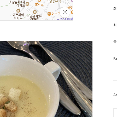
최
최
근
글
과
최
인
기
글
공
페
F
이
스
북
트
위
터
플
A
러
그
인
C