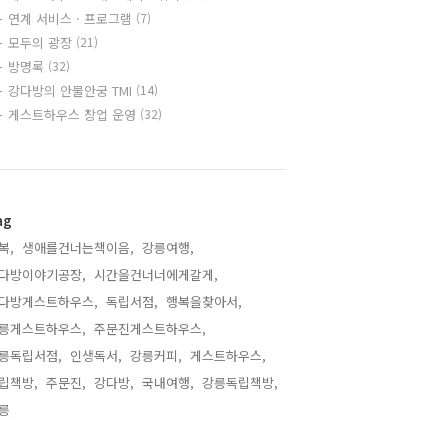
연계 서비스 · 프로그램
(7)
모두의 광장
(21)
방명록
(32)
강다방의 안물안궁 TMI
(14)
게스트하우스 창업 운영
(32)
ag
복,
생애를건너는책이음,
강릉여행,
다방이야기공장,
시간을건너너에게갈게,
다방게스트하우스,
독립서점,
행복을찾아서,
릉게스트하우스,
주문진게스트하우스,
릉독립서점,
인생독서,
강릉커피,
게스트하우스,
립책방,
주문진,
강다방,
국내여행,
강릉독립책방,
릉,