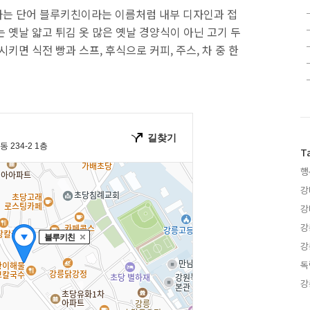
라는 단어 블루키친이라는 이름처럼 내부 디자인과 접
 옛날 얇고 튀김 옷 많은 옛날 경양식이 아닌 고기 두
키면 식전 빵과 스프, 후식으로 커피, 주스, 차 중 한
T
행
강
강
강
강
독
강