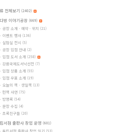
류 전체보기
(2402)
다방 이야기공장
(669)
공장 소개 · 예약 · 위치
(21)
이벤트 행사
(136)
실험실 전시
(5)
공장 입점 안내
(2)
입점 도서 소개
(258)
강릉국제도서낙선전
(7)
입점 상품 소개
(55)
입점 우표 소개
(19)
오늘의 책 · 생일책
(13)
헌책 사연
(75)
방명록
(54)
문장 수집
(4)
초록친구들
(20)
립서점 출판사 창업 운영
(601)
독립서점 출판사 창업 일기
(53)