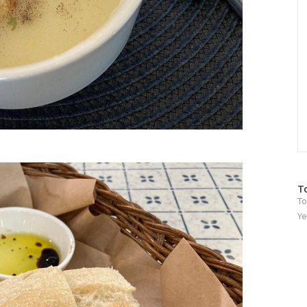
방
T
To
문
자
Ye
수