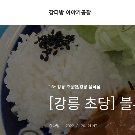
강다방 이야기공장
18~ 강릉 주문진/강릉 음식점
[강릉 초당] 
강다방
2022. 8. 20. 21:47