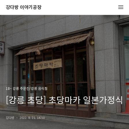
강다방 이야기공장
18~ 강릉 주문진/강릉 음식점
[강릉 초당] 초당마카 일본가정식
강다방
2022. 8. 21. 14:50