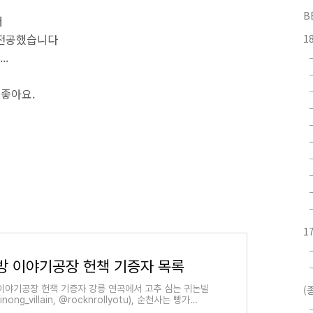
B
저
 전공했습니다
1
..
 좋아요.
1
방 이야기공장 헌책 기증자 목록
이야기공장 헌책 기증자 강릉 연곡에서 고추 심는 귀논빌
(
nong_villain, @rocknrollyotu), 순천사는 빵가
gsukmi), 원주 고래(@thgprla), 공군 653기, 전문하사