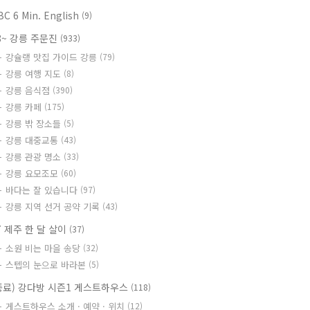
BC 6 Min. English
(9)
8~ 강릉 주문진
(933)
강슐랭 맛집 가이드 강릉
(79)
강릉 여행 지도
(8)
강릉 음식점
(390)
강릉 카페
(175)
강릉 밖 장소들
(5)
강릉 대중교통
(43)
강릉 관광 명소
(33)
강릉 요모조모
(60)
바다는 잘 있습니다
(97)
강릉 지역 선거 공약 기록
(43)
7 제주 한 달 살이
(37)
소원 비는 마을 송당
(32)
스텝의 눈으로 바라본
(5)
종료) 강다방 시즌1 게스트하우스
(118)
게스트하우스 소개 · 예약 · 위치
(12)