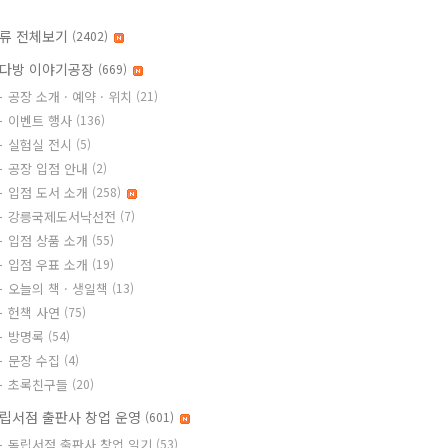
류 전체보기
(2402)
다방 이야기공장
(669)
공장 소개 · 예약 · 위치
(21)
이벤트 행사
(136)
실험실 전시
(5)
공장 입점 안내
(2)
입점 도서 소개
(258)
강릉국제도서낙선전
(7)
입점 상품 소개
(55)
입점 우표 소개
(19)
오늘의 책 · 생일책
(13)
헌책 사연
(75)
방명록
(54)
문장 수집
(4)
초록친구들
(20)
립서점 출판사 창업 운영
(601)
독립서점 출판사 창업 일기
(53)