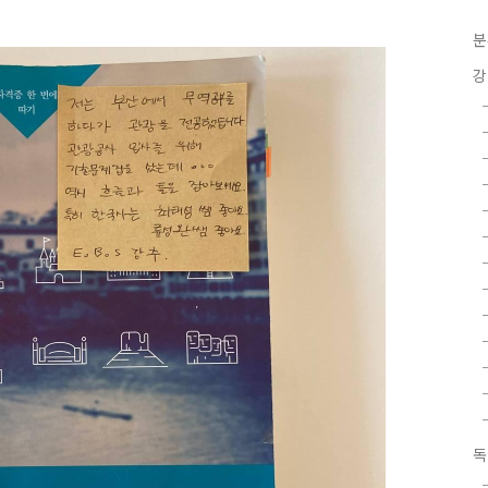
분
강
독