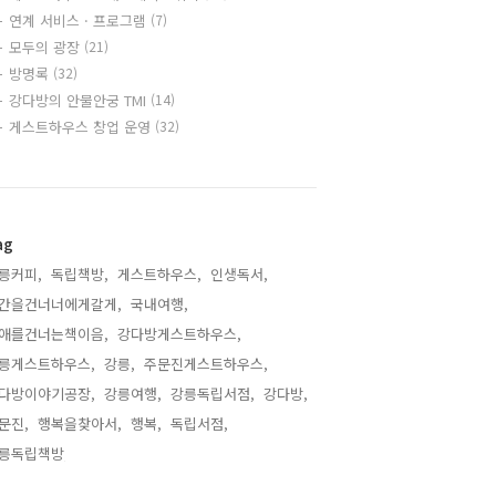
연계 서비스 · 프로그램
(7)
모두의 광장
(21)
방명록
(32)
강다방의 안물안궁 TMI
(14)
게스트하우스 창업 운영
(32)
ag
릉커피,
독립책방,
게스트하우스,
인생독서,
간을건너너에게갈게,
국내여행,
애를건너는책이음,
강다방게스트하우스,
릉게스트하우스,
강릉,
주문진게스트하우스,
다방이야기공장,
강릉여행,
강릉독립서점,
강다방,
문진,
행복을찾아서,
행복,
독립서점,
릉독립책방,