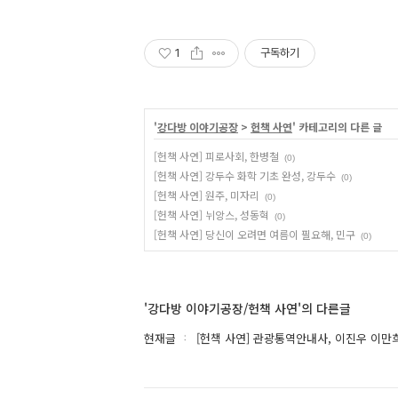
1
구독하기
'
강다방 이야기공장
>
헌책 사연
' 카테고리의 다른 글
[헌책 사연] 피로사회, 한병철
(0)
[헌책 사연] 강두수 화학 기초 완성, 강두수
(0)
[헌책 사연] 원주, 미자리
(0)
[헌책 사연] 뉘앙스, 성동혁
(0)
[헌책 사연] 당신이 오려면 여름이 필요해, 민구
(0)
'강다방 이야기공장/헌책 사연'의 다른글
현재글
[헌책 사연] 관광통역안내사, 이진우 이만