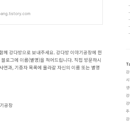
수인, 강릉 옥계 파프..
ang.tistory.com
 함께 강다방으로 보내주세요. 강다방 이야기공장에 헌
 블로그에 이름(별명)을 적어드립니다. 직접 방문하시
T
사연과, 기증자 목록에 올라갈 자신의 이름 또는 별명
강
시
생
강
강
야기공장
주
강