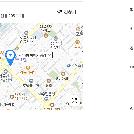
최
최
근
글
과
최
인
기
글
공
페
F
이
스
북
트
위
터
플
A
러
그
인
C