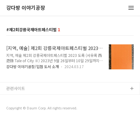
강다방 이야기공장
제2회강릉국제아트페스티벌
1
[지역, 예술] 제2회 강릉국제아트페스티벌 2023
(서유록) 도록
지역, 예술 제2회 강릉국제아트페스티벌 2023 도록 (서유록 西
遊錄 Tale of City Ⅱ) 2023년 9월 26일부터 10일 29일까지
진행된 제2회 강릉국제아트페스티벌 도록. 제2회 강릉국제아트
강다방 이야기공장/입점 도서 소개
2024.03.17
페스티벌은 일제강점기 강릉에 살던 강릉 김씨라는 인물이 서울
로 떠났다가 다시 강릉으로 돌아온 37일간의 여정 '서유록'을 모
티브로 기획되었다. 도록에는 제2회 강릉국제아트페스티벌에
참가한 작가와 프로그램 등이 정리되어 있다. 제목 : 제2회 강릉
관련사이트
국제아트페스티벌 도록 저자 : GIAF23 사무국 펴낸곳 : 어떤 콜
렉티브 제본 형식 : 종이책 - 무선제본 쪽수 : 308쪽 크기 :
148x210mm 가격 : 18,000원 발행일 : 2024년 2월 1일 ISBN
Copyright © Daum Corp. All rights reserved.
: 979-11-980083-2-9 (93600..