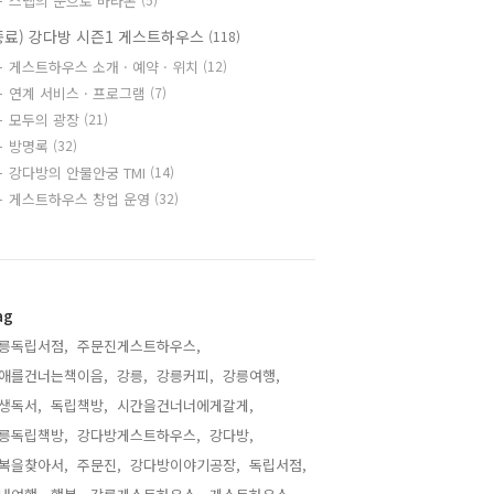
스텝의 눈으로 바라본
종료) 강다방 시즌1 게스트하우스
(118)
게스트하우스 소개 · 예약 · 위치
(12)
연계 서비스 · 프로그램
(7)
모두의 광장
(21)
방명록
(32)
강다방의 안물안궁 TMI
(14)
게스트하우스 창업 운영
(32)
ag
릉독립서점,
주문진게스트하우스,
애를건너는책이음,
강릉,
강릉커피,
강릉여행,
생독서,
독립책방,
시간을건너너에게갈게,
릉독립책방,
강다방게스트하우스,
강다방,
복을찾아서,
주문진,
강다방이야기공장,
독립서점,