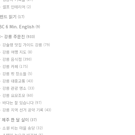
셀프 인테리어
(2)
렌드 읽기
(17)
BC 6 Min. English
(9)
8~ 강릉 주문진
(933)
강슐랭 맛집 가이드 강릉
(79)
강릉 여행 지도
(8)
강릉 음식점
(390)
강릉 카페
(175)
강릉 밖 장소들
(5)
강릉 대중교통
(43)
강릉 관광 명소
(33)
강릉 요모조모
(60)
바다는 잘 있습니다
(97)
강릉 지역 선거 공약 기록
(43)
7 제주 한 달 살이
(37)
소원 비는 마을 송당
(32)
(5)