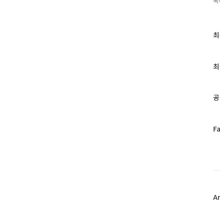
국
최
최
근
글
과
최
인
기
글
공
페
F
이
스
북
트
위
터
플
A
러
그