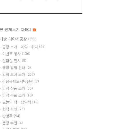
류 전체보기
(2401)
다방 이야기공장
(668)
공장 소개 · 예약 · 위치
(21)
이벤트 행사
(136)
실험실 전시
(5)
공장 입점 안내
(2)
입점 도서 소개
(257)
강릉국제도서낙선전
(7)
입점 상품 소개
(55)
입점 우표 소개
(19)
오늘의 책 · 생일책
(13)
헌책 사연
(75)
방명록
(54)
문장 수집
(4)