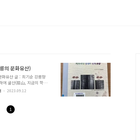
강릉의 문화유산)
화유산 글 : 최기순 강릉향
의하여 굴산(屈山, 지금의 학
4년(癸巳, 1653) 강원도
너
2023.09.12
부사 이만영(李晩榮), 전 참의
은 강동면)로 옮겼으며, 송
담서원(松潭書院) 사액을 받았
1
1115번지에 있는 사액서원
마다 음력 2월 중정일(中丁