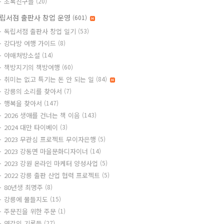
초록친구들
(20)
립서점 출판사 창업 운영
(601)
독립서점 출판사 창업 일기
(53)
강다방 여행 가이드
(8)
야매처방소설
(14)
책방지기의 책방여행
(60)
취미는 없고 특기는 돈 안 되는 일
(84)
강릉의 소리를 찾아서
(7)
행복을 찾아서
(147)
2026 생애를 건너는 책 이음
(143)
2024 대만 타이베이
(3)
2023 무관심 프로젝트 무이자은행
(5)
2023 강동면 마을문화디자이너
(14)
2023 강원 온라인 마케터 양성사업
(5)
2022 강릉 출판 산업 협력 프로젝트
(5)
80년생 최명주
(8)
강릉에 물들지도
(15)
주문진을 위한 주문
(1)
영감의 기록들
(27)