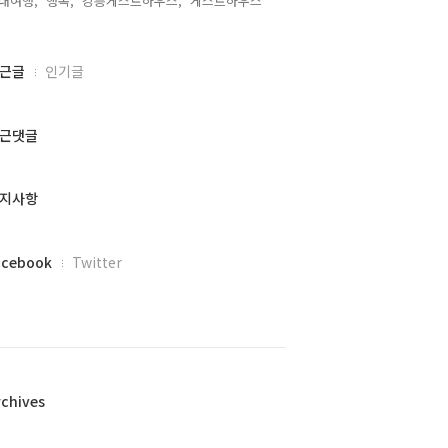
내여행,
행복,
강릉게스트하우스,
게스트하우스,
근글
인기글
근댓글
지사항
acebook
Twitter
rchives