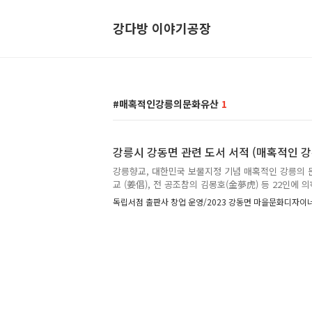
강다방 이야기공장
매혹적인강릉의문화유산
1
강릉시 강동면 관련 도서 서적 (매혹적인 
강릉향교, 대한민국 보물지정 기념 매혹적인 강릉의 문
교 (姜倡), 전 공조참의 김몽호(金夢虎) 등 22인에 
산) 왕고개 위에 세우고 석천묘(石泉廟)라 하였다. 효종 
독립서점 출판사 창업 운영/2023 강동면 마을문화디자이
관찰사 김익희(金熙, 재직 1651.10~1652.5), 강릉
이상협(李尙謙) 등 20인이 협의하여 구정 언별리(지금
담재(松潭齋)라 하였다. 현종 1년(庚子, 1660) 송
다. ○ 송담서원(松潭書院)은 강릉시 강동면 언별리 
(賜額書院)으로 율곡(栗谷) 이이(李珥)를 모시고, 해
日)에 강릉향교 장의가 제집사를 맡고, 문중과 ..