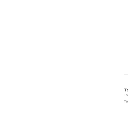
인
C
방
T
To
문
자
Ye
수