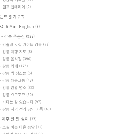
셀프 인테리어
(2)
렌드 읽기
(17)
BC 6 Min. English
(9)
8~ 강릉 주문진
(933)
강슐랭 맛집 가이드 강릉
(79)
강릉 여행 지도
(8)
강릉 음식점
(390)
강릉 카페
(175)
강릉 밖 장소들
(5)
강릉 대중교통
(43)
강릉 관광 명소
(33)
강릉 요모조모
(60)
바다는 잘 있습니다
(97)
강릉 지역 선거 공약 기록
(43)
7 제주 한 달 살이
(37)
소원 비는 마을 송당
(32)
(5)