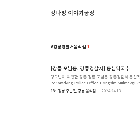
강다방 이야기공장
강릉경찰서음식점
1
[강릉 포남동, 강릉경찰서] 동심막국수
강다방이 여행한 강릉 강릉 포남동 강릉경찰서 동심막국
Ponamdong Police Office Dongsim Mulmakguk
주소 Address : 강원특별자치도 강릉시 강릉대로 370 
18~ 강릉 주문진/강릉 음식점
2024.04.13
Gangneung-daero, Gangneung-si, Gangwon-do
647-7798 영업 시간 Opening Hours : 매일 Everyda
16:30~19:20 매주 목요일 휴무 Closed Every Thu
with Prices : 물막국수 Mulmakguksu Cold Buckw
빔막국수 Bibim..