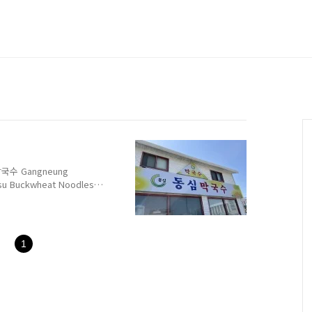
수 Gangneung
su Buckwheat Noodles
(포남동 1164) 370
 전화 Telephone : 033-
y 11:00~15:30,
rsday 메뉴 및 가격 Menu
1
heat Noodles 9,000원 비