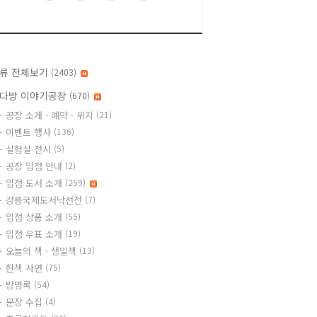
류 전체보기
(2403)
다방 이야기공장
(670)
공장 소개 · 예약 · 위치
(21)
이벤트 행사
(136)
실험실 전시
(5)
공장 입점 안내
(2)
입점 도서 소개
(259)
강릉국제도서낙선전
(7)
입점 상품 소개
(55)
입점 우표 소개
(19)
오늘의 책 · 생일책
(13)
헌책 사연
(75)
방명록
(54)
문장 수집
(4)