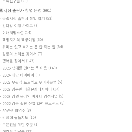
초록친구들
(20)
립서점 출판사 창업 운영
(601)
독립서점 출판사 창업 일기
(53)
강다방 여행 가이드
(8)
야매처방소설
(14)
책방지기의 책방여행
(60)
취미는 없고 특기는 돈 안 되는 일
(84)
강릉의 소리를 찾아서
(7)
행복을 찾아서
(147)
2026 생애를 건너는 책 이음
(143)
2024 대만 타이베이
(3)
2023 무관심 프로젝트 무이자은행
(5)
2023 강동면 마을문화디자이너
(14)
2023 강원 온라인 마케터 양성사업
(5)
2022 강릉 출판 산업 협력 프로젝트
(5)
80년생 최명주
(8)
강릉에 물들지도
(15)
주문진을 위한 주문
(1)
영감의 기록들
(27)