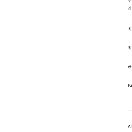
주
강
최
최
근
글
과
최
인
기
글
공
페
F
이
스
북
트
위
터
플
A