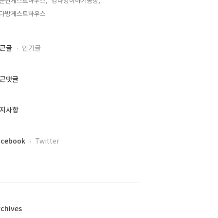
문진게스트하우스,
강다방이야기공장,
다방게스트하우스,
근글
인기글
근댓글
지사항
acebook
Twitter
rchives