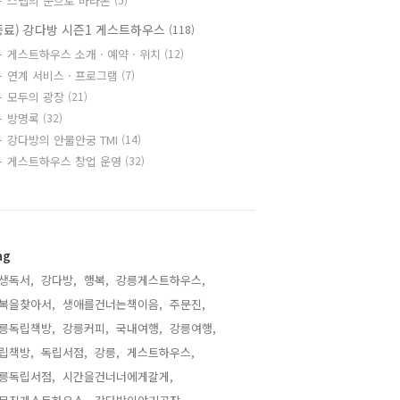
스텝의 눈으로 바라본
종료) 강다방 시즌1 게스트하우스
(118)
게스트하우스 소개 · 예약 · 위치
(12)
연계 서비스 · 프로그램
(7)
모두의 광장
(21)
방명록
(32)
강다방의 안물안궁 TMI
(14)
게스트하우스 창업 운영
(32)
ag
생독서,
강다방,
행복,
강릉게스트하우스,
복을찾아서,
생애를건너는책이음,
주문진,
릉독립책방,
강릉커피,
국내여행,
강릉여행,
립책방,
독립서점,
강릉,
게스트하우스,
릉독립서점,
시간을건너너에게갈게,