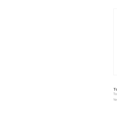
러
그
인
C
방
T
To
문
자
Ye
수