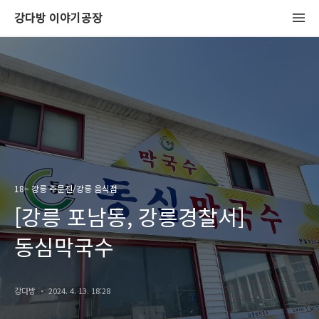
강다방 이야기공장
18~ 강릉 주문진/강릉 음식점
[강릉 포남동, 강릉경찰서]
동심막국수
강다방
2024. 4. 13. 18:28