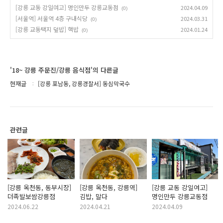
[강릉 교동 강일여고] 명인만두 강릉교동점
2024.04.09
(0)
[서울역] 서울역 4층 구내식당
2024.03.31
(0)
[강릉 교동택지 덮밥] 핵밥
2024.01.24
(0)
'18~ 강릉 주문진/강릉 음식점'의 다른글
현재글
[강릉 포남동, 강릉경찰서] 동심막국수
관련글
[강릉 옥천동, 동부시장]
[강릉 옥천동, 강릉역]
[강릉 교동 강일여고]
더족발보쌈강릉점
김밥, 말다
명인만두 강릉교동점
2024.06.22
2024.04.21
2024.04.09