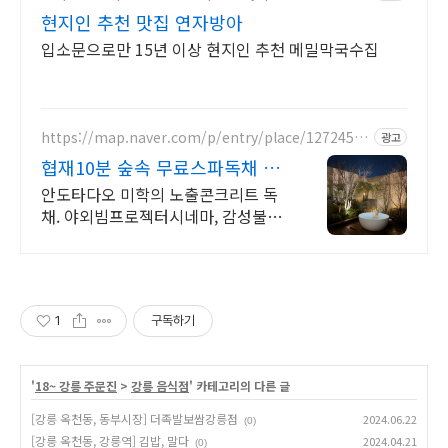
현지인 추천 맛집 연자방아
입소문으로만 15년 이상 현지인 추천 메밀막국수집
https://map.naver.com/p/entry/place/12724511
광고
34
협재10분 숲속 무료스파독채 퀸
침대 2개 가족/커플 독채
안도타다오 미학의 노출콘크리트 독
채. 야외빔프로젝터시네마, 감성불멍,
무료야외스파 퀸침대2개 여유로운 숙
면. 프리미엄 오베스 어메니티, 캡슐
커피완비. 먼지없는 청결
1
구독하기
'
18~ 강릉 주문진
>
강릉 음식점
' 카테고리의 다른 글
[강릉 옥천동, 동부시장] 더족발보쌈강릉점
2024.06.22
(0)
[강릉 옥천동, 강릉역] 김밥, 말다
2024.04.21
(0)