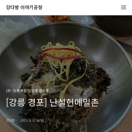
강다방 이야기공장
18~ 강릉 주문진/강릉 음식점
[강릉 경포] 난설헌메밀촌
강다방
2021. 9. 5. 16:41