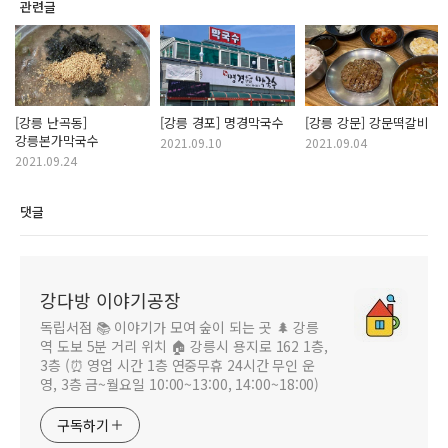
관련글
[강릉 난곡동]
[강릉 경포] 명경막국수
[강릉 강문] 강문떡갈비
강릉본가막국수
2021.09.10
2021.09.04
2021.09.24
댓글
강다방 이야기공장
독립서점 📚 이야기가 모여 숲이 되는 곳 🌲 강릉
역 도보 5분 거리 위치 🏠 강릉시 용지로 162 1층,
3층 (⏰ 영업 시간 1층 연중무휴 24시간 무인 운
영, 3층 금~월요일 10:00~13:00, 14:00~18:00)
구독하기