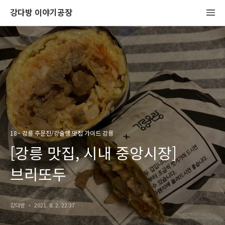
강다방 이야기공장
18~ 강릉 주문진/강슐랭 맛집 가이드 강릉
[강릉 맛집, 시내 중앙시장]
브리또두
강다방
2021. 8. 2. 22:37