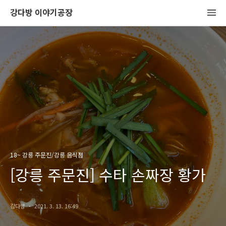
강다방 이야기공장
18~ 강릉 주문진/강릉 음식점
[강릉 주문진] 수타 손짜장 황가
강다방
2021. 3. 13. 16:49