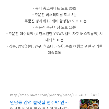
- 동네 중소형마트 도보 30초
- 주문진 버스터미널 도보 5분
- 주문진 방사제 (도깨비 촬영장) 도보 10분
- 주문진 수산시장 도보 15분
- 주문진 해수욕장 (방탄소년단 YNWA 앨범 자켓 버스정류장) 시
내버스 10분
- 강릉, 양양(남애, 인구, 하조대, 낙산), 속초 여행을 위한 편리한
대중교통
http://map.naver.com/p/entry/place/19024978
광고
17
연남동 감성 술맛집 연주방 연남
동 데이트의 필수 코스!
연남동 데이트 필수 코스에 가성비까