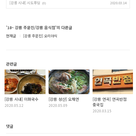
[강릉 시내] 시도푸딩
2020.03.14
(0)
'18~ 강릉 주문진/강릉 음식점'의 다른글
현재글
[강릉 주문진] 오리야식
관련글
[강릉 시내] 이화국수
[강릉 성산] 오채연
[강릉 연곡] 연곡반점
중국집
2020.05.12
2020.05.09
2020.03.15
댓글