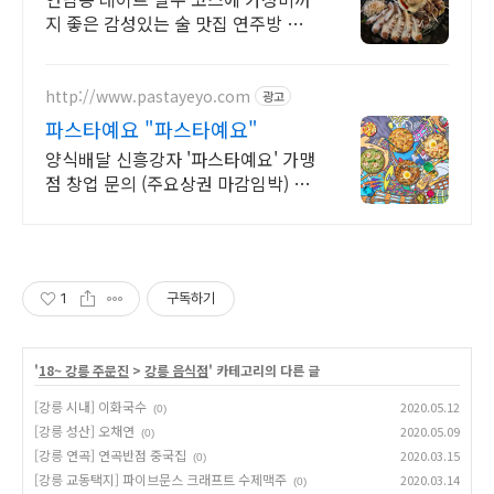
지 좋은 감성있는 술 맛집 연주방 감
성있는 분위기에 빠져들어 분위기에
취하고 술에 취하는 안주가 맛있는 연
주방!
http://www.pastayeyo.com
광고
파스타예요 "파스타예요"
양식배달 신흥강자 '파스타예요' 가맹
점 창업 문의 (주요상권 마감임박) 가
맹점 매출로 압도하는 배달 전문점 소
자본 창업의 성공신화!
1
구독하기
'
18~ 강릉 주문진
>
강릉 음식점
' 카테고리의 다른 글
[강릉 시내] 이화국수
2020.05.12
(0)
[강릉 성산] 오채연
2020.05.09
(0)
[강릉 연곡] 연곡반점 중국집
2020.03.15
(0)
[강릉 교동택지] 파이브문스 크래프트 수제맥주
2020.03.14
(0)