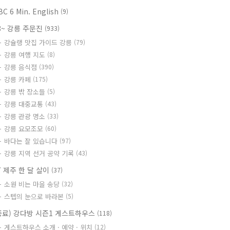
BC 6 Min. English
(9)
8~ 강릉 주문진
(933)
강슐랭 맛집 가이드 강릉
(79)
강릉 여행 지도
(8)
강릉 음식점
(390)
강릉 카페
(175)
강릉 밖 장소들
(5)
강릉 대중교통
(43)
강릉 관광 명소
(33)
강릉 요모조모
(60)
바다는 잘 있습니다
(97)
강릉 지역 선거 공약 기록
(43)
7 제주 한 달 살이
(37)
소원 비는 마을 송당
(32)
스텝의 눈으로 바라본
(5)
종료) 강다방 시즌1 게스트하우스
(118)
게스트하우스 소개 · 예약 · 위치
(12)