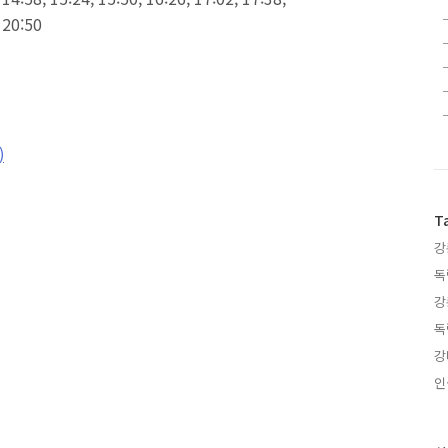
, 20:50
)
T
강
독
강
독
강
인