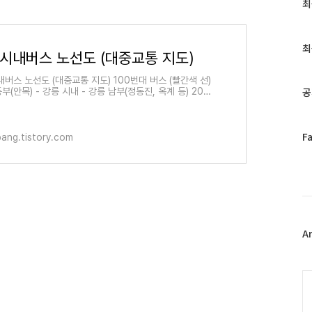
최
최
근
글
과
최
 시내버스 노선도 (대중교통 지도)
인
기
내버스 노선도 (대중교통 지도) 100번대 버스 (빨간색 선)
글
공
동부(안목) - 강릉 시내 - 강릉 남부(정동진, 옥계 등) 200
 (초록색 선) : 강릉 동부(안목) - 강릉 시내 - 강릉 시내
페
F
ang.tistory.com
이
스
북
트
위
터
플
A
러
그
인
C