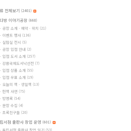
류 전체보기
(2401)
다방 이야기공장
(668)
공장 소개 · 예약 · 위치
(21)
이벤트 행사
(136)
실험실 전시
(5)
공장 입점 안내
(2)
입점 도서 소개
(257)
강릉국제도서낙선전
(7)
입점 상품 소개
(55)
입점 우표 소개
(19)
오늘의 책 · 생일책
(13)
헌책 사연
(75)
방명록
(54)
문장 수집
(4)
초록친구들
(20)
립서점 출판사 창업 운영
(601)
독립서점 출판사 창업 일기
(53)