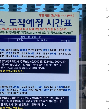
분
강
독