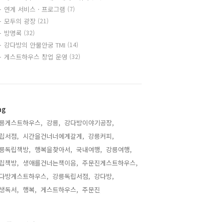
연계 서비스 · 프로그램
(7)
모두의 광장
(21)
방명록
(32)
강다방의 안물안궁 TMI
(14)
게스트하우스 창업 운영
(32)
ag
릉게스트하우스,
강릉,
강다방이야기공장,
립서점,
시간을건너너에게갈게,
강릉커피,
릉독립책방,
행복을찾아서,
국내여행,
강릉여행,
립책방,
생애를건너는책이음,
주문진게스트하우스,
다방게스트하우스,
강릉독립서점,
강다방,
생독서,
행복,
게스트하우스,
주문진,