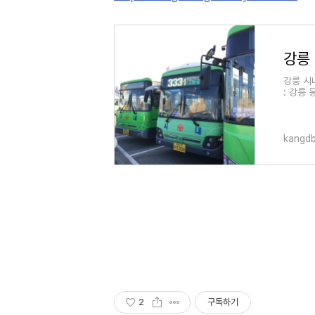
강릉
강릉 시
: 강릉 
번대 버스
(경
kangdb
2
구독하기