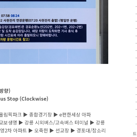
방향)
us Stop (Clockwise)
올림픽파크 ▶ 종합경기장 ▶ e편한세상 아파
 교보생명 ▶ 강릉 시외버스/고속버스 터미널 ▶ 강릉
부영2차 아파트 ▶ 오죽헌 ▶ 선교장 ▶ 경포대/참소리
트