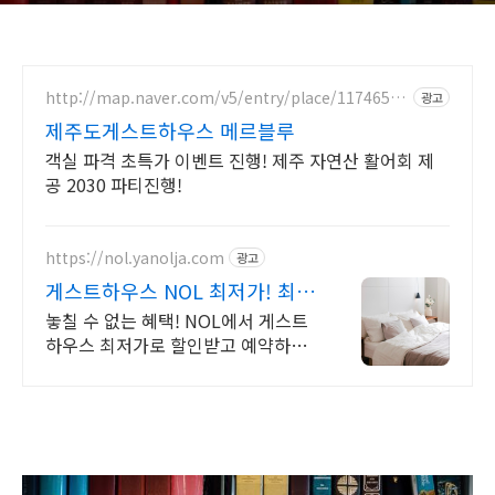
http://map.naver.com/v5/entry/place/11746515
광고
92
제주도게스트하우스 메르블루
객실 파격 초특가 이벤트 진행! 제주 자연산 활어회 제
공 2030 파티진행!
https://nol.yanolja.com
광고
게스트하우스 NOL 최저가! 최
대 70% 더블업 할인!
놓칠 수 없는 혜택! NOL에서 게스트
하우스 최저가로 할인받고 예약하세
요!