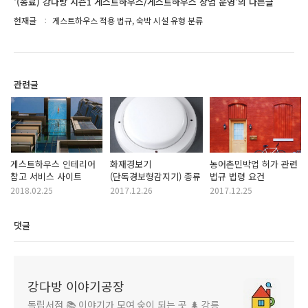
'(종료) 강다방 시즌1 게스트하우스/게스트하우스 창업 운영'의 다른글
현재글
게스트하우스 적용 법규, 숙박 시설 유형 분류
관련글
게스트하우스 인테리어
화재경보기
농어촌민박업 허가 관련
참고 서비스 사이트
(단독경보형감지기) 종류
법규 법령 요건
2018.02.25
2017.12.26
2017.12.25
댓글
강다방 이야기공장
독립서점 📚 이야기가 모여 숲이 되는 곳 🌲 강릉