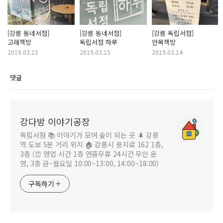
[강릉 동네서점]
[강릉 동네서점]
[강릉 독립서점]
고래책방
독립서점 하루
안목책방
2019.03.15
2019.03.15
2019.03.14
댓글
강다방 이야기공장
독립서점 📚 이야기가 모여 숲이 되는 곳 🌲 강릉
역 도보 5분 거리 위치 🏠 강릉시 용지로 162 1층,
3층 (⏰ 영업 시간 1층 연중무휴 24시간 무인 운
영, 3층 금~월요일 10:00~13:00, 14:00~18:00)
구독하기