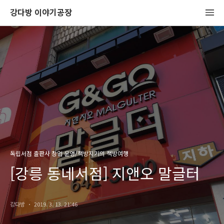
강다방 이야기공장
독립서점 출판사 창업 운영/책방지기의 책방여행
[강릉 동네서점] 지앤오 말글터
강다방
2019. 3. 13. 21:46