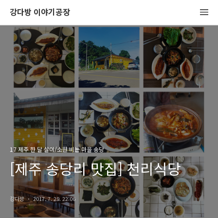
강다방 이야기공장
17 제주 한 달 살이/소원 비는 마을 송당
[제주 송당리 맛집] 천리식당
강다방
2017. 7. 29. 22:06