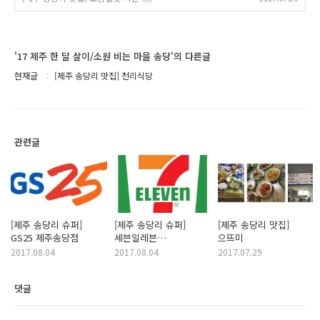
'17 제주 한 달 살이/소원 비는 마을 송당'의 다른글
현재글
[제주 송당리 맛집] 천리식당
관련글
[제주 송당리 슈퍼]
[제주 송당리 슈퍼]
[제주 송당리 맛집]
GS25 제주송당점
세븐일레븐
으뜨미
제주송당마을점
2017.08.04
2017.08.04
2017.07.29
댓글