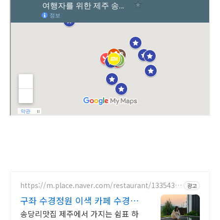
https://m.place.naver.com/restaurant/1335430
광고
924
구좌 수경정원 이색 카페 수경정
원 소원초 체험
송당리맛집 제주에서 가지는 쉼표 하