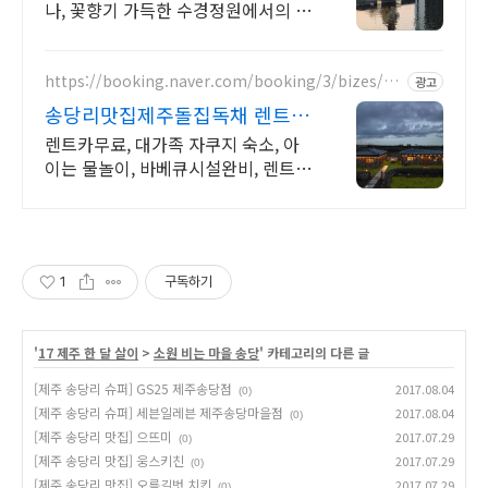
나, 꽃향기 가득한 수경정원에서의 힐
링 타임 오직 여기서만 ~ 이색 당근
케이크 & 꽃에이드 먹고 수경정원에
서 소원초 체험까지
https://booking.naver.com/booking/3/bizes/97
광고
3564
송당리맛집제주돌집독채 렌트카
무료 이벤트중
렌트카무료, 대가족 자쿠지 숙소, 아
이는 물놀이, 바베큐시설완비, 렌트카
무료제공 최대 16인, 전통돌집을 현
대적으로 해석한 넓고 멋진 숙소, 실
내 자쿠지, 바베큐
1
구독하기
'
17 제주 한 달 살이
>
소원 비는 마을 송당
' 카테고리의 다른 글
[제주 송당리 슈퍼] GS25 제주송당점
2017.08.04
(0)
[제주 송당리 슈퍼] 세븐일레븐 제주송당마을점
2017.08.04
(0)
[제주 송당리 맛집] 으뜨미
2017.07.29
(0)
[제주 송당리 맛집] 웅스키친
2017.07.29
(0)
[제주 송당리 맛집] 오름길벗 치킨
2017.07.29
(0)