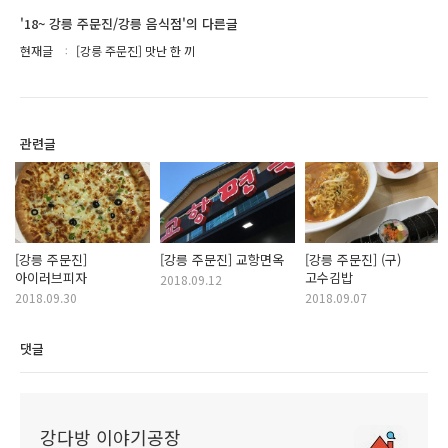
'18~ 강릉 주문진/강릉 음식점'의 다른글
현재글
[강릉 주문진] 맛난 한 끼
관련글
[강릉 주문진]
[강릉 주문진] 교항면옥
[강릉 주문진] (구)
아이러브피자
고수김밥
2018.09.12
2018.09.30
2018.09.07
댓글
강다방 이야기공장