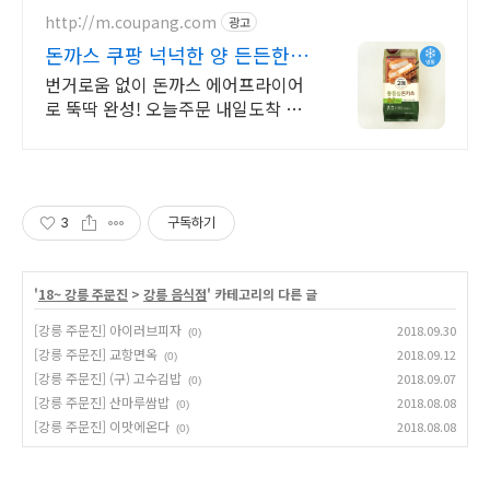
http://m.coupang.com
광고
돈까스 쿠팡 넉넉한 양 든든한
한 끼
번거로움 없이 돈까스 에어프라이어
로 뚝딱 완성! 오늘주문 내일도착 로
켓프레시.
3
구독하기
'
18~ 강릉 주문진
>
강릉 음식점
' 카테고리의 다른 글
[강릉 주문진] 아이러브피자
2018.09.30
(0)
[강릉 주문진] 교항면옥
2018.09.12
(0)
[강릉 주문진] (구) 고수김밥
2018.09.07
(0)
[강릉 주문진] 산마루쌈밥
2018.08.08
(0)
[강릉 주문진] 이맛에온다
2018.08.08
(0)