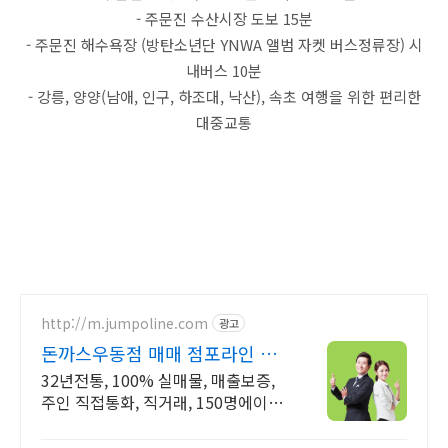
- 주문진 수산시장 도보 15분
- 주문진 해수욕장 (방탄소년단 YNWA 앨범 자켓 버스정류장) 시
내버스 10분
- 강릉, 양양(남애, 인구, 하조대, 낙산), 속초 여행을 위한 편리한
대중교통
http://m.jumpoline.com
광고
돈까스우동점 매매 점포라인 빠
른 직거래 & 안전중개거래
32년전통, 100% 실매물, 매출보증,
주인 직접통화, 직거래, 150명에이전
트