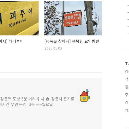
아서] 해피투어
[행복을 찾아서] 행복한 요양병원
2025.05.03
T
강
생
강
주
 강릉역 도보 5분 거리 위치 🏠 강릉시 용지로
강
 24시간 무인 운영, 3층 금~월요일
게