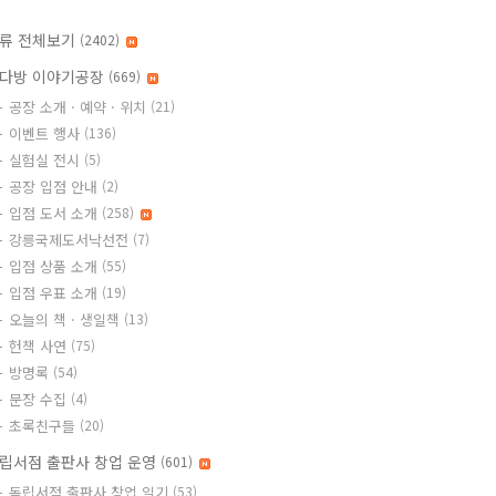
류 전체보기
(2402)
다방 이야기공장
(669)
공장 소개 · 예약 · 위치
(21)
이벤트 행사
(136)
실험실 전시
(5)
공장 입점 안내
(2)
입점 도서 소개
(258)
강릉국제도서낙선전
(7)
입점 상품 소개
(55)
입점 우표 소개
(19)
오늘의 책 · 생일책
(13)
헌책 사연
(75)
방명록
(54)
문장 수집
(4)
초록친구들
(20)
립서점 출판사 창업 운영
(601)
독립서점 출판사 창업 일기
(53)