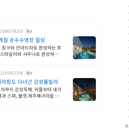
/1096378163
광고
4계절 온수수영장 힐링
급 침구와 안마의자로 완성하는 프
! 스타일러와 사우나로 완성하는
/1191452706
광고
세라핌도 다녀간 감성풀빌라
자쿠지 감성독채. 커플부터 대가
과 스파, 불멍.제주해녀마을 돌
트