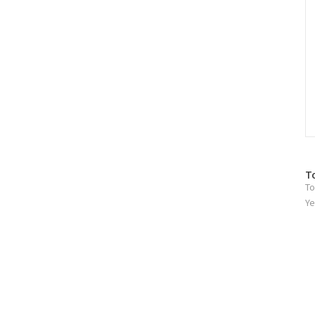
방
T
To
문
자
Ye
수