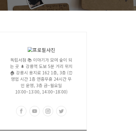
독립서점 📚 이야기가 모여 숲이 되
는 곳 🌲 강릉역 도보 5분 거리 위치
🏠 강릉시 용지로 162 1층, 3층 (⏰
영업 시간 1층 연중무휴 24시간 무
인 운영, 3층 금~월요일
10:00~13:00, 14:00~18:00)