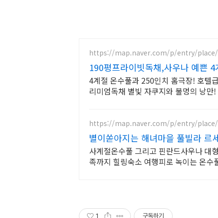
https://map.naver.com/p/entry/place
190평프라이빗독채,사우나 예쁜 
4계절 온수풀과 250인치 홈극장! 호텔
리미엄독채 별빛 자쿠지와 불멍의 낭만
세심한 배려의 감성숙소
https://map.naver.com/p/entry/place
별이쏟아지는 해녀마을 풀빌라 르
사계절온수풀 그리고 핀란드사우나 대형
족까지 힐링숙소 여행피로 녹이는 온수풀
담길 속에서느끼는 온전한휴식
1
구독하기