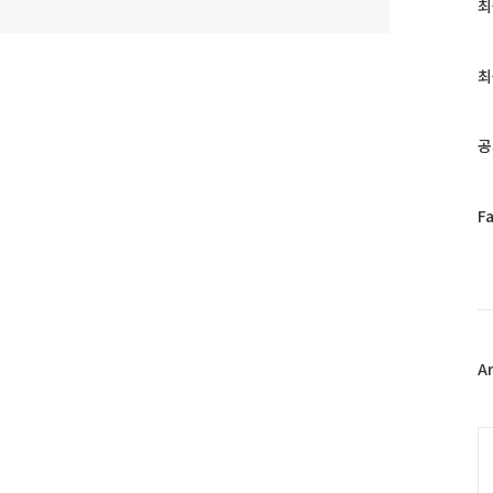
최
최
근
글
과
최
인
기
글
공
페
F
이
스
북
트
위
터
플
A
러
그
인
C