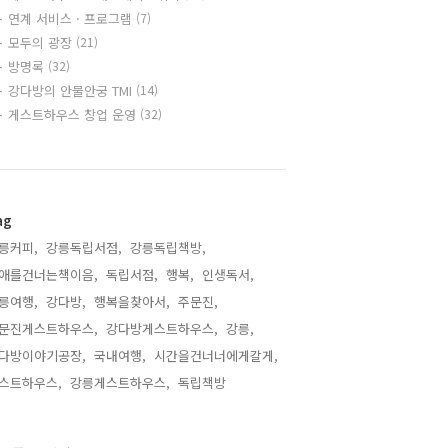
연계 서비스 · 프로그램
(7)
모두의 광장
(21)
방명록
(32)
강다방의 안물안궁 TMI
(14)
게스트하우스 창업 운영
(32)
ag
릉커피,
강릉독립서점,
강릉독립책방,
애를건너는책이음,
독립서점,
행복,
인생독서,
릉여행,
강다방,
행복을찾아서,
주문진,
문진게스트하우스,
강다방게스트하우스,
강릉,
다방이야기공장,
국내여행,
시간을건너너에게갈게,
스트하우스,
강릉게스트하우스,
독립책방,