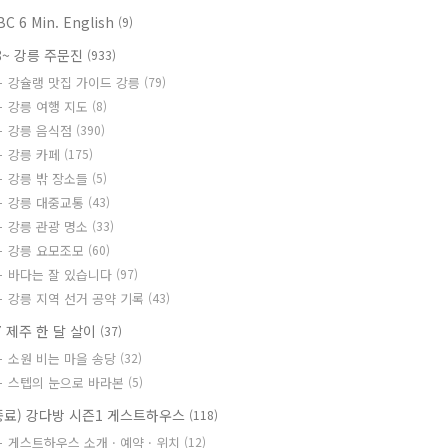
BC 6 Min. English
(9)
8~ 강릉 주문진
(933)
강슐랭 맛집 가이드 강릉
(79)
강릉 여행 지도
(8)
강릉 음식점
(390)
강릉 카페
(175)
강릉 밖 장소들
(5)
강릉 대중교통
(43)
강릉 관광 명소
(33)
강릉 요모조모
(60)
바다는 잘 있습니다
(97)
강릉 지역 선거 공약 기록
(43)
7 제주 한 달 살이
(37)
소원 비는 마을 송당
(32)
스텝의 눈으로 바라본
(5)
종료) 강다방 시즌1 게스트하우스
(118)
게스트하우스 소개 · 예약 · 위치
(12)