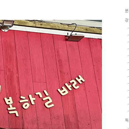
분
강
독