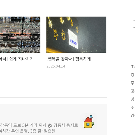
아서] 쉽게 지나치기
[행복을 찾아서] 행복하게
2025.04.14
T
강
주
강
강
주
강
 강릉역 도보 5분 거리 위치 🏠 강릉시 용지로
 24시간 무인 운영, 3층 금~월요일