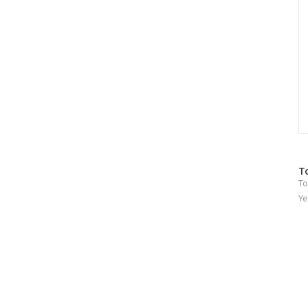
방
T
To
문
자
Ye
수