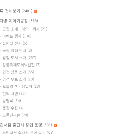
류 전체보기
(2401)
다방 이야기공장
(668)
공장 소개 · 예약 · 위치
(21)
이벤트 행사
(136)
실험실 전시
(5)
공장 입점 안내
(2)
입점 도서 소개
(257)
강릉국제도서낙선전
(7)
입점 상품 소개
(55)
입점 우표 소개
(19)
오늘의 책 · 생일책
(13)
헌책 사연
(75)
방명록
(54)
문장 수집
(4)
초록친구들
(20)
립서점 출판사 창업 운영
(601)
독립서점 출판사 창업 일기
(53)