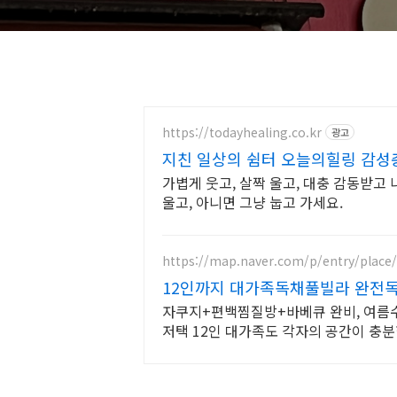
https://todayhealing.co.kr
광고
지친 일상의 쉼터 오늘의힐링 감성
가볍게 웃고, 살짝 울고, 대충 감동받고 
울고, 아니면 그냥 눕고 가세요.
https://map.naver.com/p/entry/place
12인까지 대가족독채풀빌라 완전
자쿠지+편백찜질방+바베큐 완비, 여름수
저택 12인 대가족도 각자의 공간이 충분
저택