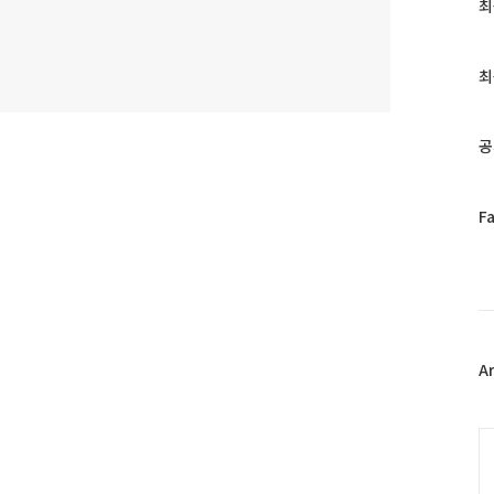
최
최
근
글
과
최
인
기
글
공
페
F
이
스
북
트
위
터
플
A
러
그
인
C