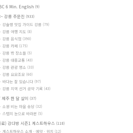
BC 6 Min. English
(9)
8~ 강릉 주문진
(933)
강슐랭 맛집 가이드 강릉
(79)
강릉 여행 지도
(8)
강릉 음식점
(390)
강릉 카페
(175)
강릉 밖 장소들
(5)
강릉 대중교통
(43)
강릉 관광 명소
(33)
강릉 요모조모
(60)
바다는 잘 있습니다
(97)
강릉 지역 선거 공약 기록
(43)
7 제주 한 달 살이
(37)
소원 비는 마을 송당
(32)
스텝의 눈으로 바라본
(5)
종료) 강다방 시즌1 게스트하우스
(118)
게스트하우스 소개 · 예약 · 위치
(12)