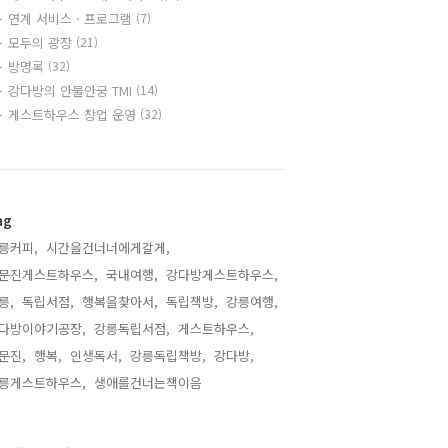
연계 서비스 · 프로그램
(7)
모두의 광장
(21)
방명록
(32)
강다방의 안물안궁 TMI
(14)
게스트하우스 창업 운영
(32)
ag
릉커피,
시간을건너너에게갈게,
문진게스트하우스,
국내여행,
강다방게스트하우스,
릉,
독립서점,
행복을찾아서,
독립책방,
강릉여행,
다방이야기공장,
강릉독립서점,
게스트하우스,
문진,
행복,
인생독서,
강릉독립책방,
강다방,
릉게스트하우스,
생애를건너는책이음,