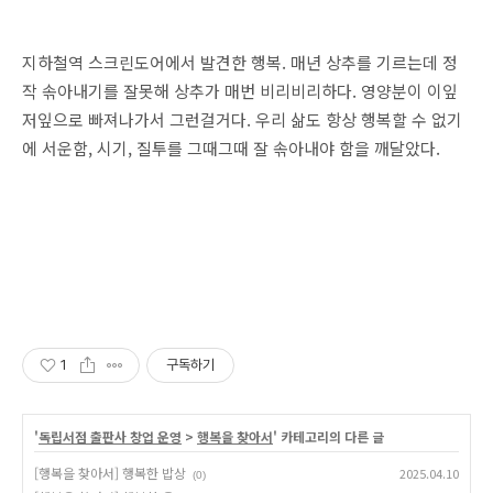
지하철역 스크린도어에서 발견한 행복. 매년 상추를 기르는데 정
작 솎아내기를 잘못해 상추가 매번 비리비리하다. 영양분이 이잎
저잎으로 빠져나가서 그런걸거다. 우리 삶도 항상 행복할 수 없기
에 서운함, 시기, 질투를 그때그때 잘 솎아내야 함을 깨달았다.
1
구독하기
'
독립서점 출판사 창업 운영
>
행복을 찾아서
' 카테고리의 다른 글
[행복을 찾아서] 행복한 밥상
2025.04.10
(0)