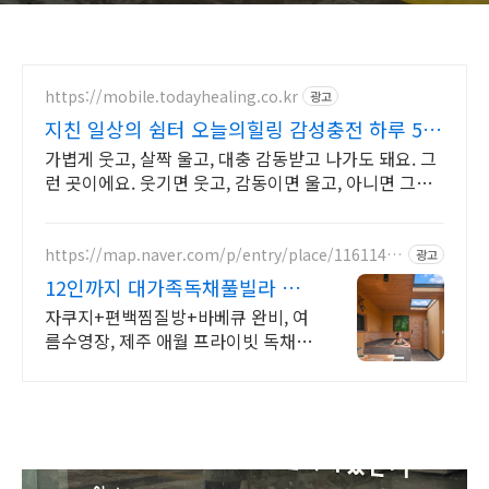
https://mobile.todayhealing.co.kr
광고
지친 일상의 쉼터 오늘의힐링 감성충전 하루 5
분 힐링타임
가볍게 웃고, 살짝 울고, 대충 감동받고 나가도 돼요. 그
런 곳이에요. 웃기면 웃고, 감동이면 울고, 아니면 그냥
눕고 가세요.
https://map.naver.com/p/entry/place/11611420
광고
57
12인까지 대가족독채풀빌라 완
전독채 프라이빗 가족저택
자쿠지+편백찜질방+바베큐 완비, 여
름수영장, 제주 애월 프라이빗 독채저
택 12인 대가족도 각자의 공간이 충
분한 제주 애월 프라이빗 독채 가족저
택