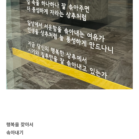
행복을 찾아서
솎아내기