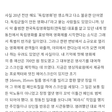
사실 20년 전만 해도 '독립영화'란 생소하고 다소 불온한 단어였
다. 독립군들이 만든 영화냐?'라고 묻는 사람들도 있었으니까. 당
시 막 출범한 한국독립영화협회(한독협) 대표를 맡고 있던 내게 정
동진에서 독립영화를 표방하며 영화제를 시작한다는 소식은 그래
서 특별히 반가운 일이었다. 그러나 한편 변방에서 소규모로 열리
는 영화제에 관객들이 와줄까, 야외에서 한다는데 비가 오면 어쩌
나 하는 우려도 있었던 게 사실이다. 내 기억에 첫해 영화제
의 총 예산은 700만 원 정도였고 그 대부분은 영사기를 대여하
고 스크린을 제작하는 데 쓰였다. 지금은 영상자료원에서 제공하
는 프로젝터와 멋진 에어스크린이 있지만 초기
엔 16mm, 35mm 필름 영사기를 빌리고 합판 열댓 장을 이
어 그 위에 흰 페인트칠을 하여 스크린을 세웠다. 그 일은 보통 힘
든 막노동이 아니었고 장정 열댓 명이 꼬박 이틀간 페인트 범벅
이 되어야 했다. 또 정동진 일대를 쏘다니며 '찌라시' 작업을 했지
만 주민들이나 상인들 반응은 영 시큰둥했다. 염려했던 대로 객석