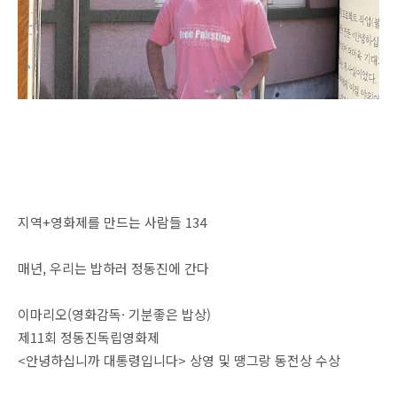
지역+영화제를 만드는 사람들 134
매년, 우리는 밥하러 정동진에 간다
이마리오(영화감독· 기분좋은 밥상)
제11회 정동진독립영화제
<안녕하십니까 대통령입니다> 상영 및 땡그랑 동전상 수상