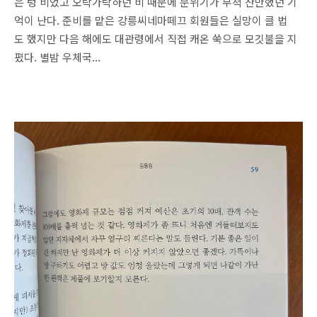
은 텅 비었고 오락가락하던 비 때문에 분위기가 무척 산만했던 기
억이 난다. 준비를 맡은 강릉씨네마떼끄 회원들은 실망이 클 법
도 했지만 다음 해에도 대관령에서 직접 캐온 쑥으로 모깃불을 지
폈다. 별밤 우체국...