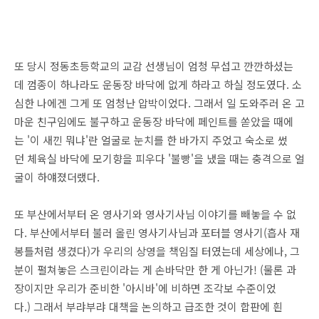
또 당시 정동초등학교의 교감 선생님이 엄청 무섭고 깐깐하셨는
데 껌종이 하나라도 운동장 바닥에 없게 하라고 하실 정도였다. 소
심한 나에겐 그게 또 엄청난 압박이었다. 그래서 일 도와주러 온 고
마운 친구임에도 불구하고 운동장 바닥에 페인트를 쏟았을 때에
는 '이 새낀 뭐냐'란 얼굴로 눈치를 한 바가지 주었고 숙소로 썼
던 체육실 바닥에 모기향을 피우다 '불빵'을 냈을 때는 충격으로 얼
굴이 하얘졌더랬다.
또 부산에서부터 온 영사기와 영사기사님 이야기를 빼놓을 수 없
다. 부산에서부터 불러 올린 영사기사님과 포터블 영사기(흡사 재
봉틀처럼 생겼다)가 우리의 상영을 책임질 터였는데 세상에나, 그
분이 펼쳐놓은 스크린이라는 게 손바닥만 한 게 아닌가! (물론 과
장이지만 우리가 준비한 '아시바'에 비하면 조각보 수준이었
다.) 그래서 부랴부랴 대책을 논의하고 급조한 것이 합판에 흰