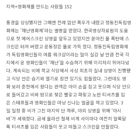
지역+영화제를 만드는 사람들 152
풍경을 상상했지만 그해엔 전례 없던 폭우가 내렸고 정동진독립영
화제는 '재난영화제'라는 별명을 얻었다. 한국영상자료원의 도움
으로 첫 에어스크린 상영을 앞두고 있었지만 쏟아진 물 폭탄에 스
크린은 터져 버렸고 운동장은 물로 가득 찼다. 정동진독립영화제
가 독립영화인들의 여름 워크샵이라는 말이 실감 날 만큼 전국 각
지에서 온 영화인들이 '재난'을 수습하기 위해 이리저리 뛰어다녔
다. 계속되는 비에 학교 식당에서 사상 최초의 실내 상영이 진행됐
고 식당 안은 습기와 열기로 잠깐 있기도 힘들었다. 그런데도 영
화 보러 춘천에서 왔다는 관객은 아이 손을 잡고 웃으며 식당 안으
로 들어갔고 비와 땀으로 젖은 빨갛고 파랗고 노란 티셔츠를 입
은 스태프들과 영화인들은 마냥 신나는 얼굴을 하고 있었다. 3
일 일정 중 비가 그친 마지막 단 하루, 야외 상영을 위해 '아시
바'가 세워졌다. 금세 올라선 철제 비계 사이마다 여전히 알록달
록 티셔츠를 입은 사람들이 웃고 떠들고 스크린을 만들었다.