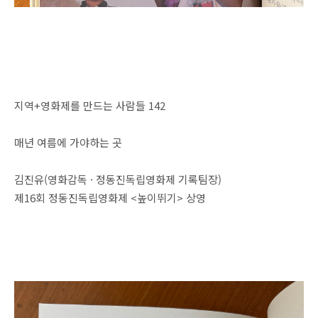
지역+영화제를 만드는 사람들 142
매년 여름에 가야하는 곳
김진유(영화감독 · 정동진독립영화제 기록팀장)
제16회 정동진독립영화제 <높이뛰기> 상영