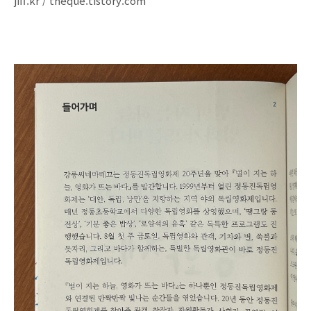
jiff.kr / theque.tistory.com