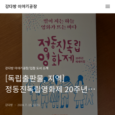
강다방 이야기공장
강다방 이야기공장/입점 도서 소개
[독립출판물, 지역]
정동진독립영화제 20주년
에세이집, 강릉씨네마떼끄
강다방
2024. 7. 15. 11:31