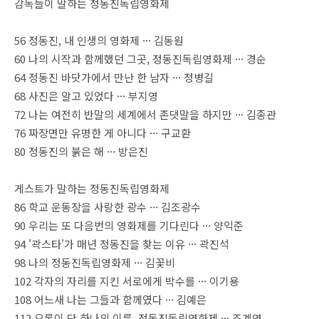
감독들이 말하는 정동진독립영화제
56 정동진, 내 인생의 영화제 ··· 김동원
60 나의 시작과 함께했던 그곳, 정동진독립영화제 ··· 경순
64 정동진 바닷가에서 만난 한 남자 ··· 정병길
68 사진은 알고 있었다 ··· 부지영
72 나는 여전히 반말의 세계에서 존댓말을 하지만 ··· 김종관
76 짜장면만 유명한 게 아니다 ··· 구교환
80 정동진의 붉은 해 ··· 방은진
게스트가 말하는 정동진독립영화제
86 학교 운동장을 사랑한 광수 ··· 김조광수
90 우리는 또 다음번의 영화제를 기다린다 ··· 양익준
94 '곽스타'가 매년 정동진을 찾는 이유 ··· 곽진석
98 나의 정동진독립영화제 ··· 김꽃비
102 각자의 자리를 지킨 서로에게 박수를 ··· 이기용
108 어느새 나는 그들과 함께였다 ··· 김예은
112 오롯이 단 하나의 이름, 정동진독립영화제 ··· 조계영