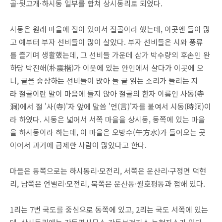
골·뒷고개·하시동 일부를 합쳐 상시동리로 되었다.
시동은 원래 마을에 절이 있어서 절골이라 했는데, 이곳엔 들이 많
고 예부터 부자 선비들이 많이 살았다. 부자 선비들은 시와 풍류
를 즐기며 생활했는데, 그 선비들 가운데 삼가 박수량의 후손인 완
하당 박진해(朴震楷)가 이웃에 있는 안인에서 살다가 이곳에 오
니, 글을 숭상하는 선비들이 많아 늘 글 읽는 소리가 들리는 지
라 절골이란 말이 마음에 들지 않아 절골의 한자 이름인 사동(寺
洞)에서 절 '사(寺)'자 앞에 말씀 '언(言)'자를 붙여서 시동(時洞)이
라 하였다. 시동은 넓어서 서쪽 마을을 상시동, 동쪽에 있는 마을
을 하시동이라 하는데, 이 마을은 오방수(午方水)가 들어오는 곳
이어서 과거에 급제한 사람이 많았다고 한다.
마을은 동쪽으로는 하시동리·모전리, 서쪽은 운산리·구정면 덕현
리, 남쪽은 언별리·모전리, 북쪽은 운산동·월호평동과 접해 있다.
1리는 7번 국도를 중심으로 동쪽에 있고, 2리는 국도 서쪽에 있는