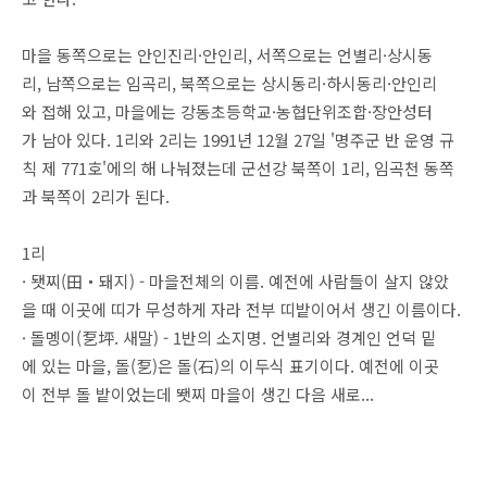
마을 동쪽으로는 안인진리·안인리, 서쪽으로는 언별리·상시동
리, 남쪽으로는 임곡리, 북쪽으로는 상시동리·하시동리·안인리
와 접해 있고, 마을에는 강동초등학교·농협단위조합·장안성터
가 남아 있다. 1리와 2리는 1991년 12월 27일 '명주군 반 운영 규
칙 제 771호'에의 해 나눠졌는데 군선강 북쪽이 1리, 임곡천 동쪽
과 북쪽이 2리가 된다.
1리
· 됏찌(田・돼지) - 마을전체의 이름. 예전에 사람들이 살지 않았
을 때 이곳에 띠가 무성하게 자라 전부 띠밭이어서 생긴 이름이다.
· 돌멩이(乭坪. 새말) - 1반의 소지명. 언별리와 경계인 언덕 밑
에 있는 마을, 돌(乭)은 돌(石)의 이두식 표기이다. 예전에 이곳
이 전부 돌 밭이었는데 뙛찌 마을이 생긴 다음 새로...