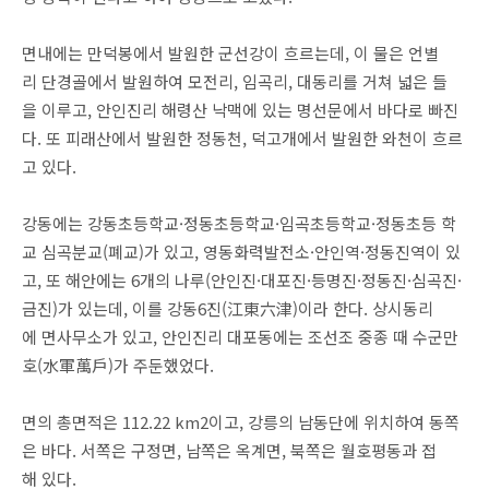
면내에는 만덕봉에서 발원한 군선강이 흐르는데, 이 물은 언별
리 단경골에서 발원하여 모전리, 임곡리, 대동리를 거쳐 넓은 들
을 이루고, 안인진리 해령산 낙맥에 있는 명선문에서 바다로 빠진
다. 또 피래산에서 발원한 정동천, 덕고개에서 발원한 와천이 흐르
고 있다.
강동에는 강동초등학교·정동초등학교·임곡초등학교·정동초등 학
교 심곡분교(폐교)가 있고, 영동화력발전소·안인역·정동진역이 있
고, 또 해안에는 6개의 나루(안인진·대포진·등명진·정동진·심곡진·
금진)가 있는데, 이를 강동6진(江東六津)이라 한다. 상시동리
에 면사무소가 있고, 안인진리 대포동에는 조선조 중종 때 수군만
호(水軍萬戶)가 주둔했었다.
면의 총면적은 112.22 km2이고, 강릉의 남동단에 위치하여 동쪽
은 바다. 서쪽은 구정면, 남쪽은 옥계면, 북쪽은 월호평동과 접
해 있다.