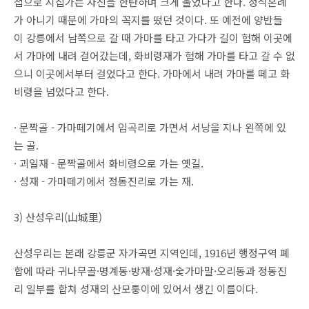
첩으로 시집가는 자신을 한탄하며 크게 울었다고 한다. 정식혼례
가 아니기 때문에 가마의 꼭지를 떴던 것이다. 또 예전에 양반들
이 강릉에서 남쪽으로 갈 때 가마를 타고 가다가 길이 험해 이곳에
서 가마에 내려 걸어갔는데, 화비령재가 험해 가마를 타고 갈 수 없
으니 이곳에서부터 걸었다고 한다. 가마에서 내려 가마를 떼고 화
비령을 넘었다고 한다.
· 문짝골 - 가마떼기에서 임곡리로 가면서 서낭을 지나 왼쪽에 있
는 골.
· 괴일재 - 문짝골에서 화비령으로 가는 옛길.
· 성재 - 가마떼기에서 정동진리로 가는 재.
3) 산성우리(山城里)
산성우리는 본래 강릉군 자가곡면 지역인데, 1916년 행정구역 폐
합에 따라 귀나무골·명계동·방재·성재·숯가마말·오리동과 정동진
리 일부를 합쳐 성재의 산모퉁이에 있어서 생긴 이름이다.