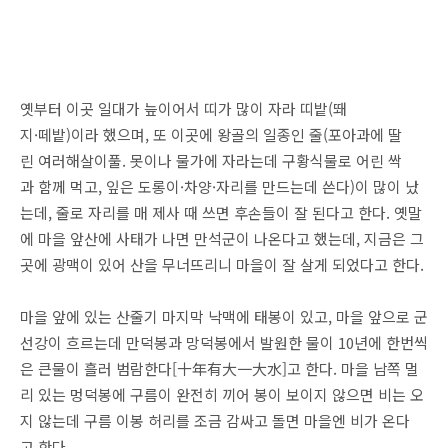
옛부터 이곳 일대가 늪이어서 띠가 많이 자라 띠밭(뙈
지·떼밭)이라 했으며, 또 이곳에 왕골의 일종인 줄(포아과에 딸
린 여러해살이풀. 못이나 물가에 자라는데 구황식물로 어린 싹
과 함께 먹고, 잎은 도롱이·차양·자리를 만드는데 쓴다)이 많이 났
는데, 줄로 자리를 매 제사 때 쓰면 후손들이 잘 된다고 한다. 옛말
에 마을 앞산에 사태가 나면 만석군이 나온다고 했는데, 지금은 그
곳에 광맥이 있어 산을 무너뜨리니 마을이 잘 살게 되었다고 한다.
마을 앞에 있는 산줄기 마지막 낙맥에 태봉이 있고, 마을 앞으로 군
선강이 흐르는데 만덕봉과 망덕봉에서 발원한 물이 10년에 한번씩
은 큰물이 흘러 범람한다[十年有大一大水]고 한다. 마을 남쪽 멀
리 있는 멍덕봉에 구름이 완전히 끼어 봉이 보이지 않으면 비는 오
지 않는데 구름 이봉 허리를 조금 감싸고 돌면 마을엔 비가 온다
고 한다.