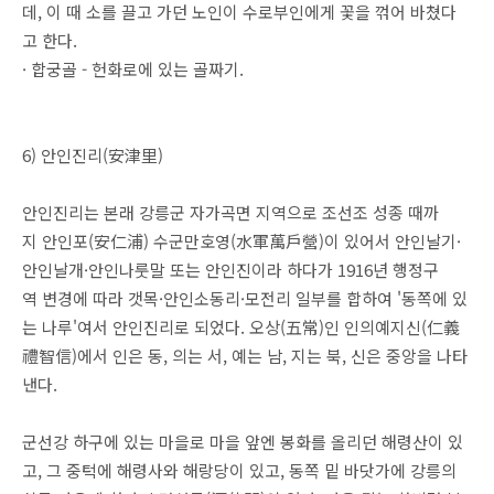
데, 이 때 소를 끌고 가던 노인이 수로부인에게 꽃을 꺾어 바쳤다
고 한다.
· 합궁골 - 헌화로에 있는 골짜기.
6) 안인진리(安津里)
안인진리는 본래 강릉군 자가곡면 지역으로 조선조 성종 때까
지 안인포(安仁浦) 수군만호영(水軍萬戶營)이 있어서 안인날기·
안인날개·안인나룻말 또는 안인진이라 하다가 1916년 행정구
역 변경에 따라 갯목·안인소동리·모전리 일부를 합하여 '동쪽에 있
는 나루'여서 안인진리로 되었다. 오상(五常)인 인의예지신(仁義
禮智信)에서 인은 동, 의는 서, 예는 남, 지는 북, 신은 중앙을 나타
낸다.
군선강 하구에 있는 마을로 마을 앞엔 봉화를 올리던 해령산이 있
고, 그 중턱에 해령사와 해랑당이 있고, 동쪽 밑 바닷가에 강릉의