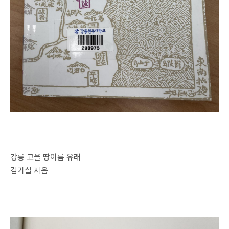
강릉 고을 땅이름 유래
김기실 지음