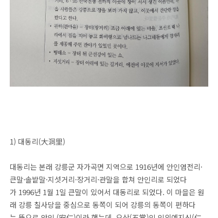
1) 대동리(大洞里)
대동리는 본래 강릉군 자가곡면 지역으로 1916년에 안인염전리·
큰말·솔밭말·지섯거리·장거리·관말을 합쳐 안인리로 되었다
가 1996년 1월 1일 큰말이 있어서 대동리로 되었다. 이 마을은 원
래 강릉 칠사당을 중심으로 동쪽이 되어 강릉의 동쪽이 편하다
는 뜻으로 안인 (安仁)이라 했는데, 오상(五常)인 인의예지신(仁