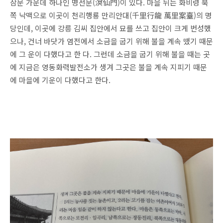
삼문 가운데 하나인 명선문(溟仙門)이 있다. 마을 뒤는 화비령 북
쪽 낙맥으로 이곳이 천리행룡 만리안대(千里行龍 萬里案臺)의 명
당인데, 이곳에 강릉 김씨 집안에서 묘를 쓰고 집안이 크게 번성했
으나, 건너 바닷가 염전에서 소금을 굽기 위해 불을 계속 땠기 때문
에 그 운이 다했다고 한 다. 그런데 소금을 굽기 위해 불을 때는 곳
에 지금은 영동화력발전소가 생겨 그곳은 불을 계속 지피기 때문
에 마을에 기운이 다했다고 한다.