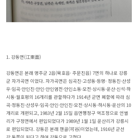
1. 강동면(江東面)
강동면은 본래 명주군 2읍(묵호읍· 주문진읍) 7면의 하나로 강릉
군 자가곡면 이었다. 자가곡면은 심곡진·고성동·등명· 정동진·산성
우·임곡·안인진·안인·안인염전·안인소동·모전·상시동·운산·신석·하
시동·월호평의 16개리를 관할하다가 1914년 군면 폐함에 따라 심
곡·정동진·산성우·임곡·안인·안인진·모전·상시동·하시동·운산의 10
개리로 개편되고, 1983년 2월 15일 읍면행정구 역조정으로 언별
리가 구정면에서 편입되었다가 1989년 1월 1일 운산리가 강릉시
로 편입되었다. 강동은 본래 잰골(可谷)이었는데, 1916년 군선
강 동쪽이 된다고 하여 강동으로 고쳤다.