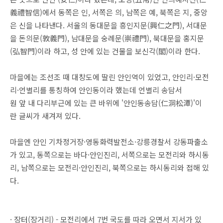
義禮智信)에서 동쪽은 인, 서쪽은 의, 남쪽은 예, 북쪽은 지, 중앙
은 신을 나타낸다. 서울의 동대문을 흥인지문(興仁之門), 서대문
을 돈의문(敦義門), 남대문을 숭례문(崇禮門), 북대문을 홍지문
(弘智門)이라 하고, 성 안에 있는 건물을 보신각(閣)이라 한다.
마을에는 조선조 때 대창도에 딸린 안인역이 있었고, 안인리·모전
리·언별리를 통칭하여 안인동이라 했는데 언별리 송담서
원 앞 내 다리부근에 있는 큰 바위에 '안인동송담(仁洞松潭)'이
란 글씨가 새겨져 있다.
마을엔 안인 기차정거장·영동화력발전소·강릉경찰서 강동파출소
가 있고, 동쪽으로는 바다·안인진리, 서쪽으로는 모전리와 하시동
리, 남쪽으로는 모전리·안인진리, 북쪽으로는 하시동리와 접해 있
다.
· 장터(장거리) - 모전리에서 7번 국도를 따라 오면서 지서가 있