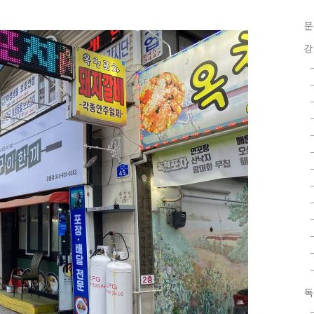
분
강
독