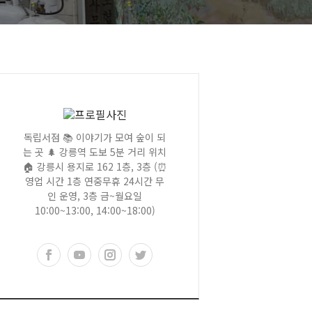
독립서점 📚 이야기가 모여 숲이 되
는 곳 🌲 강릉역 도보 5분 거리 위치
🏠 강릉시 용지로 162 1층, 3층 (⏰
영업 시간 1층 연중무휴 24시간 무
인 운영, 3층 금~월요일
10:00~13:00, 14:00~18:00)