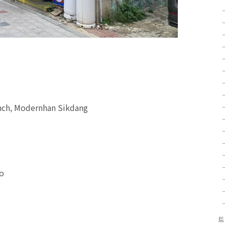
ch, Modernhan Sikdang
do
트