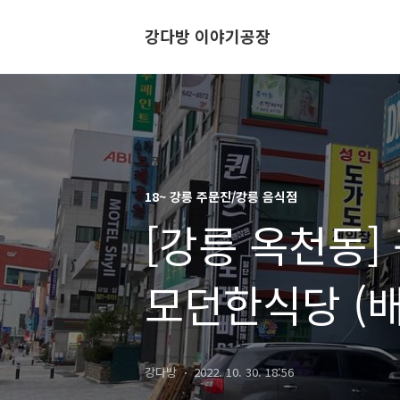
강다방 이야기공장
18~ 강릉 주문진/강릉 음식점
[강릉 옥천동]
모던한식당 (배
강다방
2022. 10. 30. 18:56