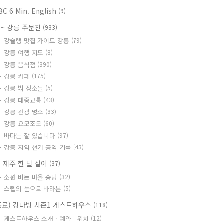
BC 6 Min. English
(9)
8~ 강릉 주문진
(933)
강슐랭 맛집 가이드 강릉
(79)
강릉 여행 지도
(8)
강릉 음식점
(390)
강릉 카페
(175)
강릉 밖 장소들
(5)
강릉 대중교통
(43)
강릉 관광 명소
(33)
강릉 요모조모
(60)
바다는 잘 있습니다
(97)
강릉 지역 선거 공약 기록
(43)
7 제주 한 달 살이
(37)
소원 비는 마을 송당
(32)
스텝의 눈으로 바라본
(5)
종료) 강다방 시즌1 게스트하우스
(118)
게스트하우스 소개 · 예약 · 위치
(12)