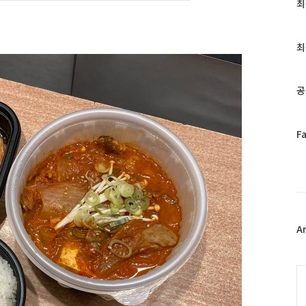
최
최
근
글
과
최
인
기
글
공
페
F
이
스
북
트
위
터
플
A
러
그
인
C