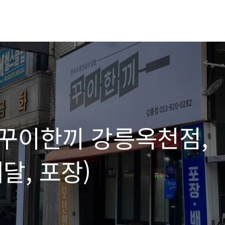
 꾸이한끼 강릉옥천점,
달, 포장)