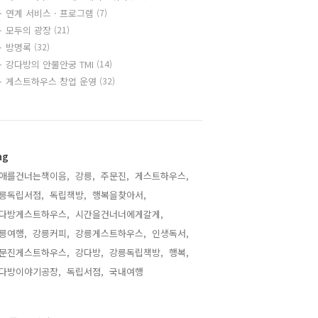
연계 서비스 · 프로그램
(7)
모두의 광장
(21)
방명록
(32)
강다방의 안물안궁 TMI
(14)
게스트하우스 창업 운영
(32)
ag
애를건너는책이음,
강릉,
주문진,
게스트하우스,
릉독립서점,
독립책방,
행복을찾아서,
다방게스트하우스,
시간을건너너에게갈게,
릉여행,
강릉커피,
강릉게스트하우스,
인생독서,
문진게스트하우스,
강다방,
강릉독립책방,
행복,
다방이야기공장,
독립서점,
국내여행,