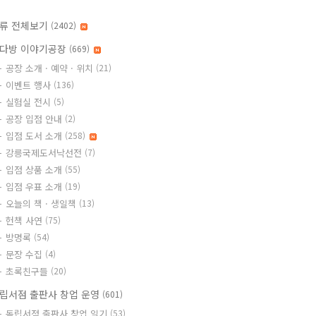
류 전체보기
(2402)
다방 이야기공장
(669)
공장 소개 · 예약 · 위치
(21)
이벤트 행사
(136)
실험실 전시
(5)
공장 입점 안내
(2)
입점 도서 소개
(258)
강릉국제도서낙선전
(7)
입점 상품 소개
(55)
입점 우표 소개
(19)
오늘의 책 · 생일책
(13)
헌책 사연
(75)
방명록
(54)
문장 수집
(4)
초록친구들
(20)
립서점 출판사 창업 운영
(601)
독립서점 출판사 창업 일기
(53)