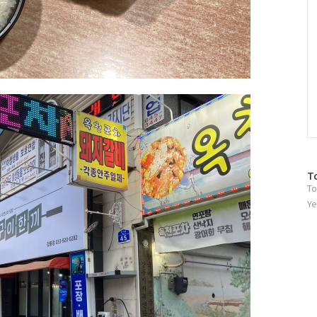
방
T
To
문
자
Ye
수