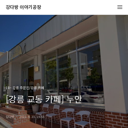
강다방 이야기공장
18~ 강릉 주문진/강릉 카페
[강릉 교동 카페] 누안
강다방
2022. 9. 23. 19:55