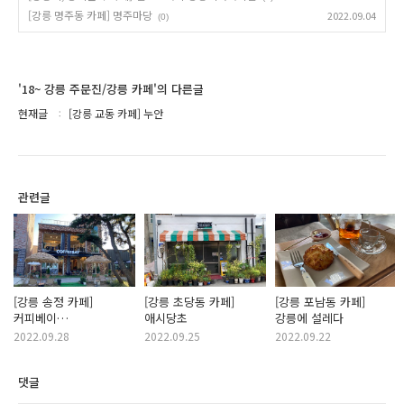
[강릉 명주동 카페] 명주마당
2022.09.04
(0)
'18~ 강릉 주문진/강릉 카페'의 다른글
현재글
[강릉 교동 카페] 누안
관련글
[강릉 송정 카페]
[강릉 초당동 카페]
[강릉 포남동 카페]
커피베이
애시당초
강릉에 설레다
강릉송정해변점
2022.09.28
2022.09.25
2022.09.22
댓글