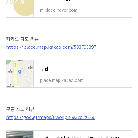
m.place.naver.com
카카오 지도 리뷰
https://place.map.kakao.com/593795397
누안
place.map.kakao.com
구글 지도 리뷰
https://goo.gl/maps/8woijph683xo7zE66