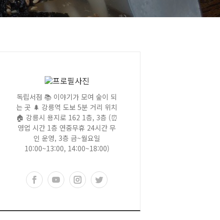
독립서점 📚 이야기가 모여 숲이 되
는 곳 🌲 강릉역 도보 5분 거리 위치
🏠 강릉시 용지로 162 1층, 3층 (⏰
영업 시간 1층 연중무휴 24시간 무
인 운영, 3층 금~월요일
10:00~13:00, 14:00~18:00)