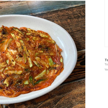
방
T
To
문
자
Ye
수