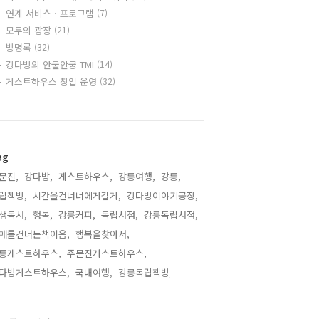
연계 서비스 · 프로그램
(7)
모두의 광장
(21)
방명록
(32)
강다방의 안물안궁 TMI
(14)
게스트하우스 창업 운영
(32)
ag
문진,
강다방,
게스트하우스,
강릉여행,
강릉,
립책방,
시간을건너너에게갈게,
강다방이야기공장,
생독서,
행복,
강릉커피,
독립서점,
강릉독립서점,
애를건너는책이음,
행복을찾아서,
릉게스트하우스,
주문진게스트하우스,
다방게스트하우스,
국내여행,
강릉독립책방,