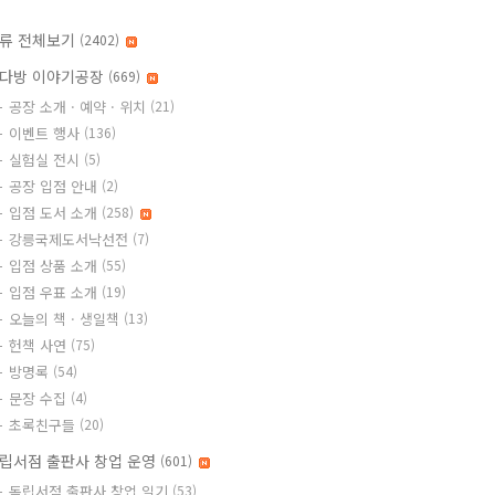
류 전체보기
(2402)
다방 이야기공장
(669)
공장 소개 · 예약 · 위치
(21)
이벤트 행사
(136)
실험실 전시
(5)
공장 입점 안내
(2)
입점 도서 소개
(258)
강릉국제도서낙선전
(7)
입점 상품 소개
(55)
입점 우표 소개
(19)
오늘의 책 · 생일책
(13)
헌책 사연
(75)
방명록
(54)
문장 수집
(4)
초록친구들
(20)
립서점 출판사 창업 운영
(601)
독립서점 출판사 창업 일기
(53)