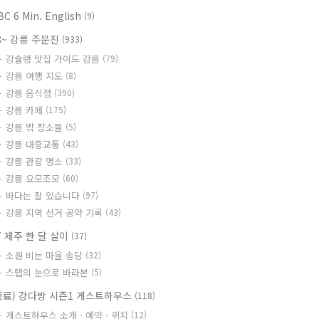
BC 6 Min. English
(9)
8~ 강릉 주문진
(933)
강슐랭 맛집 가이드 강릉
(79)
강릉 여행 지도
(8)
강릉 음식점
(390)
강릉 카페
(175)
강릉 밖 장소들
(5)
강릉 대중교통
(43)
강릉 관광 명소
(33)
강릉 요모조모
(60)
바다는 잘 있습니다
(97)
강릉 지역 선거 공약 기록
(43)
7 제주 한 달 살이
(37)
소원 비는 마을 송당
(32)
스텝의 눈으로 바라본
(5)
종료) 강다방 시즌1 게스트하우스
(118)
게스트하우스 소개 · 예약 · 위치
(12)