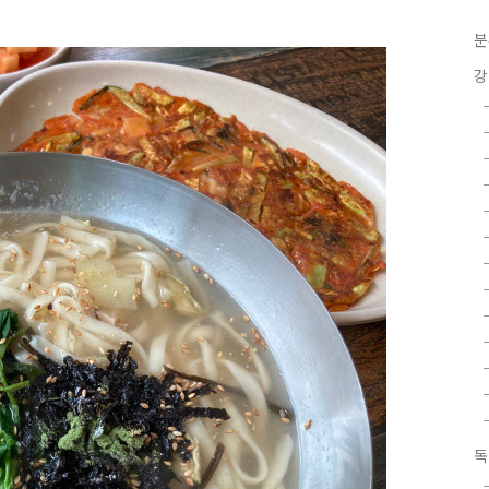
분
강
독