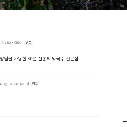
/1076338685
광고
양념을 사용한 30년 전통의 막국수 전문점
neungdonumaeul
광고