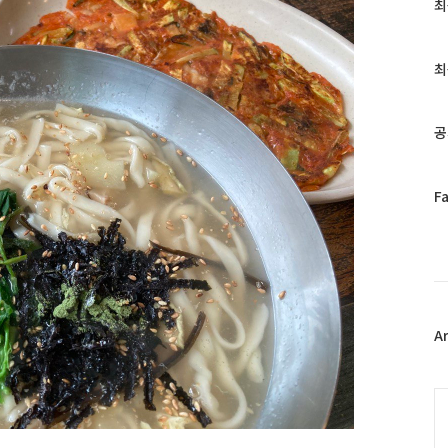
최
최
근
글
과
최
인
기
글
공
페
F
이
스
북
트
위
터
플
A
러
그
인
C