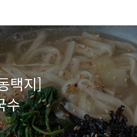
교동택지]
국수