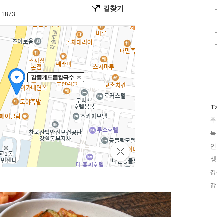
T
주
독
인
생
강
강