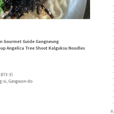
n Gourmet Guide Gangneung
Angelica Tree Shoot Kalguksu Noodles
73-3)
ng-si, Gangwon-do
트