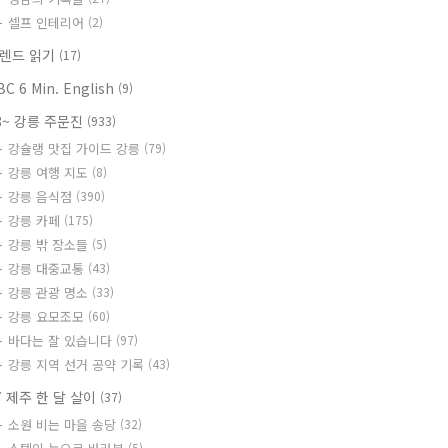
셀프 인테리어
(2)
렌드 읽기
(17)
BC 6 Min. English
(9)
8~ 강릉 주문진
(933)
강슐랭 맛집 가이드 강릉
(79)
강릉 여행 지도
(8)
강릉 음식점
(390)
강릉 카페
(175)
강릉 밖 장소들
(5)
강릉 대중교통
(43)
강릉 관광 명소
(33)
강릉 요모조모
(60)
바다는 잘 있습니다
(97)
강릉 지역 선거 공약 기록
(43)
7 제주 한 달 살이
(37)
소원 비는 마을 송당
(32)
(5)