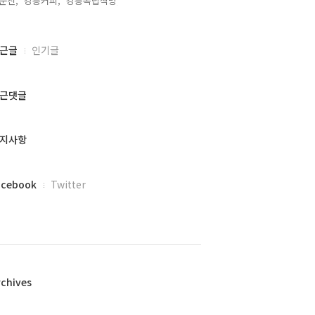
문진,
강릉커피,
강릉독립책방,
근글
인기글
근댓글
지사항
acebook
Twitter
rchives