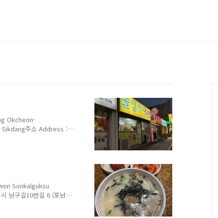
Okcheon-
gi Sikdang주소 Address :강
-ro, Gangneung-
7메뉴 및 가
ng Soup 8,000원김치찌
0원청국
w 9,000원 강릉역에서 걸어서 ..
 Sonkalguksu
강릉시 남구길10번길 6 (포남동
-si, Gangwon-do 전화
Sonkalguksu Hand-made