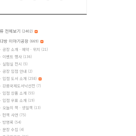
류 전체보기
(2402)
다방 이야기공장
(669)
공장 소개 · 예약 · 위치
(21)
이벤트 행사
(136)
실험실 전시
(5)
공장 입점 안내
(2)
입점 도서 소개
(258)
강릉국제도서낙선전
(7)
입점 상품 소개
(55)
입점 우표 소개
(19)
오늘의 책 · 생일책
(13)
헌책 사연
(75)
방명록
(54)
문장 수집
(4)