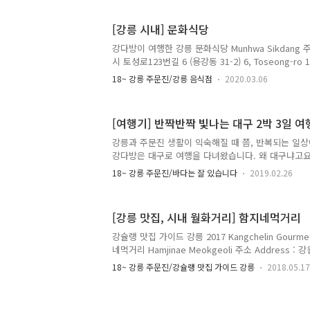
Noodle Soup 7,000원 손만두국 Sonmandutguk H
Soup 7,000원 강릉 원도심 주택가 포남동에 있는 
[강릉 시내] 문화식당
이다. 직접 담근 잘 익은 김치가 매력적이다. 사장님
스타일의 김치를 싫어한다고 걱정하시지만 강다방의 입
강다방이 여행한 강릉 문화식당 Munhwa Sikdang 주
시 토성로123번길 6 (용강동 31-2) 6, Toseong-ro 12
si, Gangwon-do 전화 Telephone : 033-646-26
18~ 강릉 주문진/강릉 음식점
2020.03.06
: 매일 Everyday 11:00~14:30, 16:00~20:00 메뉴 
떡만두국 Tteongmanduguk Dumpling and Sliced 
잔치국수 Janchiguksu Banquet Noodles 6,000
[여행기] 반짝반짝 빛나는 대구 2박 3일 여
Spicy Noodles 6,000원 냉콩국수 Naengkongguks
강릉과 주문진 생활이 익숙해질 때 쯤, 반복되는 일상
강다방은 대구로 여행을 다녀왔습니다. 왜 대구냐고
경상도 분들이 많이 안오시는 것 같아서(?) 강다방이
18~ 강릉 주문진/바다는 잘 있습니다
2019.02.26
니다. (이러다 전국팔도를 다 방문하게 되는 건...) 
서 가깝지 않나 생각했는데, 대구는 생각보다 멀었고
다. 대구를 포함한 경상도 분들이 강다방에 안 오시
[강릉 맛집, 시내 월화거리] 함지네먹거리
대구가는 버스를 한 번 타보니 그 즉시 의문이 해소되
정보 대구시, 대구관광안내 https://tour.daegu.
강슐랭 맛집 가이드 강릉 2017 Kangchelin Gourmet
https://www.tripadvisor.co.kr/Attractions-g2..
네먹거리 Hamjinae Meokgeoli 주소 Address 
(금학동 8-2) 전화 Telephone : 033-641-2584 메뉴
18~ 강릉 주문진/강슐랭 맛집 가이드 강릉
2018.05.17
: 잔치국수 3,000원 장칼국수 3,000원 해물장칼국수 5
자옹심이 6,000원 묵밥 5,000원 팥죽 3,000원 만두국
감자전 3,000원 메밀전 2,000원 모듬전 5,000원 파전 