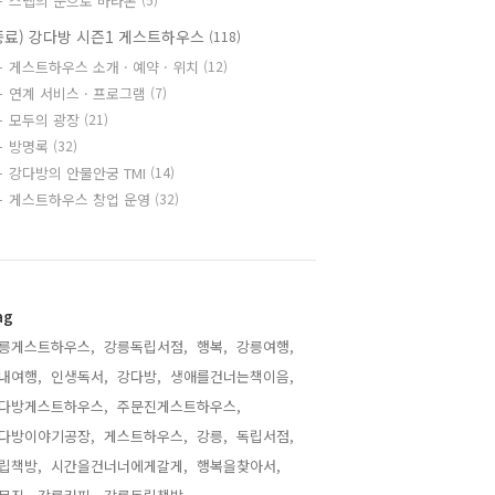
스텝의 눈으로 바라본
종료) 강다방 시즌1 게스트하우스
(118)
게스트하우스 소개 · 예약 · 위치
(12)
연계 서비스 · 프로그램
(7)
모두의 광장
(21)
방명록
(32)
강다방의 안물안궁 TMI
(14)
게스트하우스 창업 운영
(32)
ag
릉게스트하우스,
강릉독립서점,
행복,
강릉여행,
내여행,
인생독서,
강다방,
생애를건너는책이음,
다방게스트하우스,
주문진게스트하우스,
다방이야기공장,
게스트하우스,
강릉,
독립서점,
립책방,
시간을건너너에게갈게,
행복을찾아서,