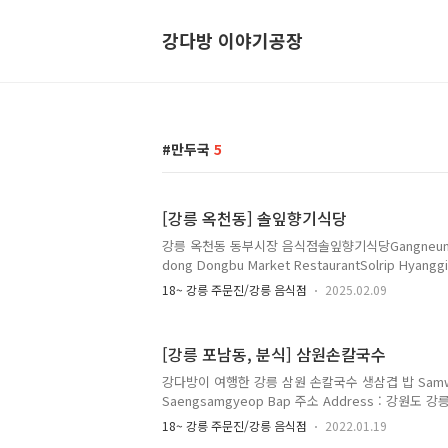
강다방 이야기공장
만두국
5
[강릉 옥천동] 솔잎향기식당
강릉 옥천동 동부시장 음식점솔잎향기식당Gangneung 
dong Dongbu Market RestaurantSolrip Hyang
원특별자치도 강릉시 옥가로 38 (옥천동 220-3)38 Okga
18~ 강릉 주문진/강릉 음식점
2025.02.09
si, Gangwon-do 전화 Telephone :033-643-200
격 Menu with Prices :만두국 Manduguk Dumpli
개 Kimchi Jjigae Kimchi Stew 8,000원된장찌
[강릉 포남동, 분식] 삼원손칼국수
개 Doenjang jjigae Soybean Paste Stew 8,00
장 Cheonggukjang Rich Soybean Paste Ste
강다방이 여행한 강릉 삼원 손칼국수 생삼겹 밥 Samwon
Saengsamgyeop Bap 주소 Address : 강원도 
1146-33) 6, Namgu-gil 10beon-gil, Gangneung
18~ 강릉 주문진/강릉 음식점
2022.01.19
Telephone : 033-646-9603 메뉴 Menu : 손칼국수 