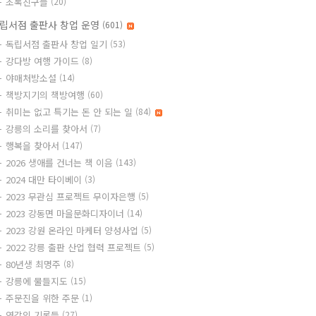
초록친구들
(20)
립서점 출판사 창업 운영
(601)
독립서점 출판사 창업 일기
(53)
강다방 여행 가이드
(8)
야매처방소설
(14)
책방지기의 책방여행
(60)
취미는 없고 특기는 돈 안 되는 일
(84)
강릉의 소리를 찾아서
(7)
행복을 찾아서
(147)
2026 생애를 건너는 책 이음
(143)
2024 대만 타이베이
(3)
2023 무관심 프로젝트 무이자은행
(5)
2023 강동면 마을문화디자이너
(14)
2023 강원 온라인 마케터 양성사업
(5)
2022 강릉 출판 산업 협력 프로젝트
(5)
80년생 최명주
(8)
강릉에 물들지도
(15)
주문진을 위한 주문
(1)
영감의 기록들
(27)