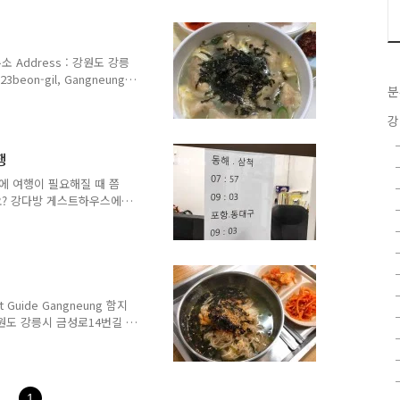
and-made Dumpling
손칼국수집. 김치에 진심인 곳
께서는 요즘 사람들은 이런
..
소 Address : 강원도 강릉
3beon-gil, Gangneung-
분
64 영업 시간 Opening Hours
및 가격 Menu with Prices :
강
Rice Cake Soup 7,000원
원 비빔국수 Bibimguksu
행
..
에 여행이 필요해질 때 쯤
요? 강다방 게스트하우스에
 직접 대구를 방문해보았습
강원도 바로 아래가 경상도여
, 교통편도 많지 않았습니
는지 의아했는데, 강릉에서
었습니다. 대구 관련 관광
go.kr트립어드바이저 대구
 Guide Gangneung 함지
: 강원도 강릉시 금성로14번길 7
 및 가격 Menu with Prices
,000원 칼국수 3,000원 감
 5,000원 공기밥 1,000원
10,000원 전병 1,000원 강
1