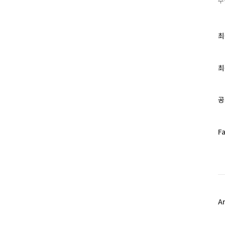
주
최
최
근
글
과
최
인
기
글
공
페
F
이
스
북
트
위
터
플
A
러
그