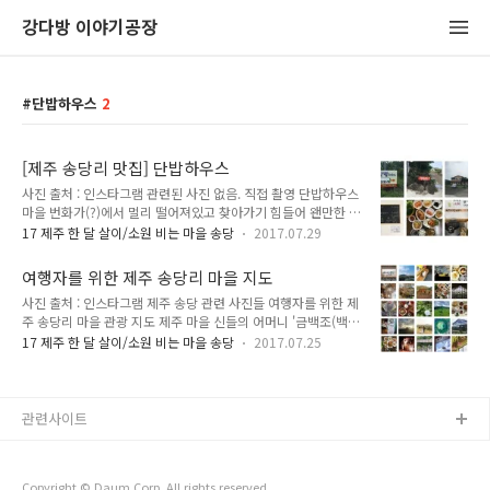
강다방 이야기공장
단밥하우스
2
[제주 송당리 맛집] 단밥하우스
사진 출처 : 인스타그램 관련된 사진 없음. 직접 촬영 단밥하우스
마을 번화가(?)에서 멀리 떨어져있고 찾아가기 힘들어 왠만한 관
광객들은 모르고 지나치는 곳. 하지만 송당리 백반집 중에서 가
17 제주 한 달 살이/소원 비는 마을 송당
2017.07.29
장 음식이 잘 나오는 곳이다. 음식점 앞에 넓은 잔디밭이 있으며
내부에 아이들을 위한 놀이방도 있다. 밥, 국, 반찬이 부족할 경
여행자를 위한 제주 송당리 마을 지도
우 추가로 가져다 먹을 수 있다. 주소 : 제주특별자치도 제주시
사진 출처 : 인스타그램 제주 송당 관련 사진들 여행자를 위한 제
구좌읍 비자림로 1909-9 (송당리 937) 전화 : 064-784-9190
주 송당리 마을 관광 지도 제주 마을 신들의 어머니 '금백조(백또
영업 시간 : 오전 11시 ~ 오후 5시 휴무 매주 일요일 메뉴 및 가
주)' 여신을 모시는 있는 본향당이 있는 곳. 그래서 소원비는 마
격 : 단밥 정식 0.7 된장해물 뚝배기 0.7 열무국수 0.5 자리물회
17 제주 한 달 살이/소원 비는 마을 송당
2017.07.25
을로 불리는 제주 송당리. 1달간 송당에 살면서 직접 방문한 카
0.8 한치물회 1.0 소주 0.4 맥주 0.4 막걸리 0.3 음료수 0.1 네
페, 맛집, 오름, 관광지 등을 정리한 지도 (사실 가게가 몇 개 없어
이버 지도 리뷰http://m..
서 맛집이라기 보다는 있는 곳은 다 넣었...) 한적한 시골 마을이
라 주인장이 내키면(?) 휴무일이 되거나 영업시간이 종료될 수
관련사이트
있으니 사전에 SNS 계정이나 전화로 확인해보고 방문하는 것을
권장합니다. 특히 풍림다방! 문 닫힌 카페를 보고 망연자실한 표
정으로 주변을 터벅터벅 걷는 사람이 정말 많아요. (2017년 8월
Copyright © Daum Corp. All rights reserved.
최종 업데이트) 1. 제주 송당 마을 주변 카페 송당나무 가드닝