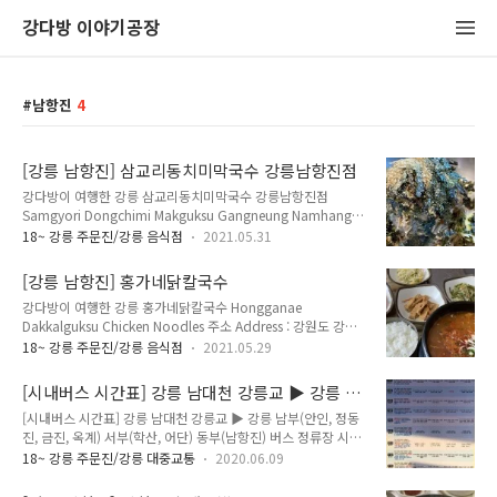
강다방 이야기공장
남항진
4
[강릉 남항진] 삼교리동치미막국수 강릉남항진점
강다방이 여행한 강릉 삼교리동치미막국수 강릉남항진점
Samgyori Dongchimi Makguksu Gangneung Namhangjin
Branch 주소 Address : 강원도 강릉시 공항길127번길 42 (남
18~ 강릉 주문진/강릉 음식점
2021.05.31
항진동 2) 42, Gonghang-gil 127beon-gil, Gangneung-si,
Gangwon-do 전화 Telephone : 033-653-0993 영업 시간
[강릉 남항진] 홍가네닭칼국수
Opening Hours : 매일 Everyday 10:00~20:30 매주 월요일
강다방이 여행한 강릉 홍가네닭칼국수 Hongganae
휴무 Closed Every Monday 메뉴 및 가격 Menu with Prices :
Dakkalguksu Chicken Noodles 주소 Address : 강원도 강릉
막국수 Makguksu Cold Buckwheat Noodles 8,000원 회막
시 공항길 151 (남항진동 101-21) 151, Gonghang-gil,
국수 Hoe Bibim Makguksu Spicy Buckwheat No..
18~ 강릉 주문진/강릉 음식점
2021.05.29
Gangneung-si, Gangwon-do 전화 Telephone : 033-652-
2145 영업 시간 Opening Hours : 매일 Everyday
[시내버스 시간표] 강릉 남대천 강릉교 ▶ 강릉 남
11:00~21:00 메뉴 및 가격 Menu with Prices : 누룽지 닭칼국
부(안인, 정동진, 금진, 옥계) 서부(학산, 어단) 동
[시내버스 시간표] 강릉 남대천 강릉교 ▶ 강릉 남부(안인, 정동
수 Nurungji Dakkalguksu Noodle Soup with Chicken and
부(남항진) 버스 정류장 시간표, 버스 도착 시간
진, 금진, 옥계) 서부(학산, 어단) 동부(남항진) 버스 정류장 시간
Scorched Rice 8,000원 닭칼국수 Dakkalguksu Noodle
표, 버스 도착 시간 [Gangneung Local Bus Timetable]
Soup with Chicken 7,000원 닭개장 Dakgaejang Spicy Ch..
18~ 강릉 주문진/강릉 대중교통
2020.06.09
Gangneung Namdaecheon River Gangneung-gyo Bridge
▶ Gangneung South (Anin, Jeongdongjin, Geumjin,