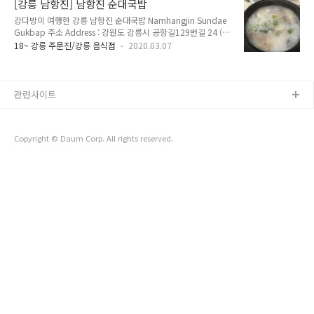
[강릉 남항진] 남항진 순대국밥
Okgye) West(Haksan, Eodan) East(Namhangjin) 2018년
강다방이 여행한 강릉 남항진 순대국밥 Namhangjin Sundae
과 2019년 강릉 시내버스의 운행과 노선이 대폭 축소 또는 폐지
Gukbap 주소 Address : 강원도 강릉시 공항길129번길 24 (남
되었습니다. 앞으로도 강릉 버스의 운행은 계속해서 줄어들 예정
항진동 7) 24, Gonghang-gil 129beon-gil, Gangneung-si,
이고 몇몇 노선은 추가로 폐지될 예정입니다. 정확한 버스 노선
18~ 강릉 주문진/강릉 음식점
2020.03.07
Gangwon-do 전화 Telephone : 033-655-5735 영업 시간
정보와 실시간 버스 위치, 도착 시간은 강릉버스정보..
Opening Hours : 매일 Everyday 09:30~21:00 매주 수요일
휴무 Closed Every Wednesday 메뉴 및 가격 Menu with
Prices : 순대국밥 Sundaegukbap Blood Sausage and
관련사이트
Rice Soup 8,000원 순대한접시 Sundae Blood Sausage
10,000원 안목 커피거리 바로 아래에 위치한 남항지에 있는 순
대국밥집...
Copyright © Daum Corp. All rights reserved.