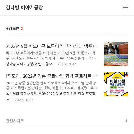
강다방 이야기공장
김도연
2
2023년 9월 버드나무 브루어리 책맥(책과 맥주)
강다방 추천 도서
버드나무 브루어리x강릉 지역 서점 2023년 9월 책맥(책과 맥
주) 추천 도서 목록 지역 서점과 지역 수제 맥주 전문점 이 함께
하는 책과 맥주(책맥) 🍺 책과 함께 즐기면 좋은 맥주, 맥주와 함
강다방 이야기공장/이벤트 행사
2023.09.02
께 곁들이기 좋은 책 📚 강다방 이야공장에서 선정한 책들을 10
월 한 달 동안 버드나무 브루어리에서도 만나보세요! 2023년 9
[책모이] 2022년 강릉 출판산업 협력 프로젝트 4
월 책맥(책과 맥주) 주제 : 나는 읽기 쉬운 마음이야. 당신도 스윽
회차 프로그램 안내
2022년 강릉 출판산업 협력 프로젝트 4회차 프로그램 안내 강
훑고 가세요 강다방 이야기공장 선정 도서 3종 : 1. 감정을 파는
릉 지역 독립서점 강다방, 깨북, 아물다, 이스트씨네 4곳이 주축
소년, 김수정 (소설), 12,000원 2. 모든 감정 도감, 이다솜 (에세
이 되어 강릉 지역 출판 활성화와 동종 산업 종사자 간 네트워크
이), 15,000원 3. 강원도 마음사전, 김도연 (지역, 에세이),
독립서점 출판사 창업 운영/2022 강릉 출판 산업 협력 프로젝
형성을 위한 시범 프로젝트, 의 4번째 프로그램은 2022년 10월
16,000원 [소설] 감정을 파는 소년, 김수정 사랑, 슬픔, 증오, 열
트
2022.10.27
13일 목요일 오후 14시 강릉 정동진에 위치한 이스트씨네에서
등감 등 자신의 감정/마음 때문에..
진행됩니다. 4회차 프로그램(특강) 안내 ○ 특강 및 네트워킹 주
제 : 강릉 '이야기'를 담다 ○ 초청 강사 : 김도연 작가 ○ 특강 내
용 : - 첫 장편소설 『소와 함께 여행하는 법』 이야기 - 『강릉
관련사이트
바다』산문 연재와 책 출간 이야기 - 출간 예정 신작 이야기 ○
일시 : 2022. 10. 13. 목요일 14:00~15:30 ○ 장소 : 이스트씨
네 (강원도 강릉시 강동면 헌화로 973..