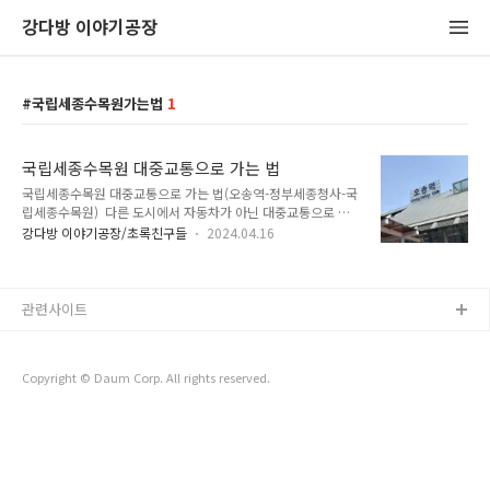
강다방 이야기공장
국립세종수목원가는법
1
국립세종수목원 대중교통으로 가는 법
국립세종수목원 대중교통으로 가는 법(오송역-정부세종청사-국
립세종수목원) 다른 도시에서 자동차가 아닌 대중교통으로 국
립세종수목원에 가는 방법은 버스를 타고 세종고속버스터미널
강다방 이야기공장/초록친구들
2024.04.16
에 가거나 기차를 타고 오송역으로 가는 방법이 있다. 버스를 탈
경우, 세종고속버스터미널에서 221번 버스를 타면 되고, 기차를
탈 경우에는 바로 가는 버스가 없기 때문에 우선 정부세종청사에
서 다른 버스로 환승해야 한다. 국립세종수목원 교통편세종고속
관련사이트
버스터미널 > 221번 버스 > 국립세종국립수목원 (약 40분 소
요)오송역 > B1, B2, B3, B4 버스 > 정부세종청사 > 221번 버
스 > 국립세종국립수목원 (약 40-50분 소요)* 221번 버스 배차
Copyright © Daum Corp. All rights reserved.
간격 약 30분으로 주의 필요 오송역에서 7번 출구로 내려가
면 버스 ..