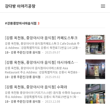
강다방 이야기공장
강릉중앙아시아음식점
3
[강릉 옥천동, 중앙아시아 음식점] 카페도스투크
강릉 옥천동, 중앙아시아 음식점카페도스투크 Cafe Dostuk 주
소 Address : 강원특별자치도 강릉시 옥천로71번길 14 (교동
142-22)14 Okcheon-ro 71beon-gil, Gangneung-si,
18~ 강릉 주문진/강릉 음식점
2025.09.07
Gangwon-do 영업 시간 Opening Hours :매일 Everyday
10:00~22:00, 이름은 카페이지만 중앙아시아 음식을 파는 곳.
[강릉 옥천동, 중앙아시아 음식점] 아시아레스토
매장 간판에 그려진 국기는 키르기스스탄이다. 매장에 화덕이 있
랑
강릉 옥천동, 중앙아시아 음식점아시아레스토랑 Asia
고 다른 중앙아시아 음식점 보다 고기파이(삼사) 종류가 더 많았
Restaurant 주소 Address : 강원특별자치도 강릉시 옥천로65
다. 네이버 지도에서 보기https://naver.me/FeXbYISY 네이버
번길 10 (옥천동 275-15)10 Okcheon-ro 65beon-gil,
지도카페도스투크map.naver.com 카카오 지도에서 보기
18~ 강릉 주문진/강릉 음식점
2025.09.02
Gangneung-si, Gangwon-do메뉴 및 가격 Menu with
https://place.map.kakao.com/1640378452..
Prices :카잔 케밥 Kazan Kebab 11,000원양고기 케밥 Qoy
[강릉 옥천동, 중앙아시아 음식점] 수파라
Shaslik 6,000원삼사 Somsa 3,500원빵 Non 2,000원슈르파
강릉 옥천동 중앙아시아 (키르기스스탄) 음식점 수파라 Supara
Shorva 9,000원필라프 볶음밥 Osh Pilaf 10,000원 옥천동 중
주소 Address : 강원특별자치도 강릉시 옥가로19번길 9 (옥천
앙아시아인들이 많이 사는 골목에 있는 음식점. 사람마다 취향은
동 147-10) 9 Okga-ro 19beon-gil, Gangneung-si,
다 다르지만, 개인적으로 삼사(고기만두)는 여기가 가장 맛있다.
18~ 강릉 주문진/강릉 음식점
2023.12.08
Gangwon-do 메뉴 및 가격 Menu with Prices : 수르파 (무국,
메뉴판을 보고 가격표를 정리하는데, 지금은 삼사 가격이 4,00..
곰탕) 9,000원 라그만 (토마토 국수) 10,000원 플로브 (볶음밥)