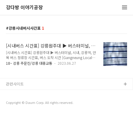
강다방 이야기공장
강릉시내버시사간표
1
[시내버스 시간표] 강릉원주대 ▶ 버스터미널, 시
내, 강릉역, 안목 버스 정류장 시간표, 버스 도착
[시내버스 시간표] 강릉원주대 ▶ 버스터미널, 시내, 강릉역, 안
시간
목 버스 정류장 시간표, 버스 도착 시간 [Gangneung Local
Bus Timetable] Gangneung Wonju National University
18~ 강릉 주문진/강릉 대중교통
2023.06.27
▶City Center, Gangneung Railway Station, Anmok
Coffee Street (East Sea) 정확한 버스 노선 정보와 실시간 버스
위치, 도착 시간은 강릉버스정보시스템(bis.gn.go.kr/)와 강릉
시 민원 콜센터를 통해 확인하실 수 있습니다. 강릉시 민원 콜센
관련사이트
터 033-660-2018 강릉시 교통불편신고 033-640-5252 시간
표 최종 수정 : 2023년 6월 강릉버스정보시스템
https://bis.gn.go.kr/ 강릉버스정보시스템 bi..
Copyright © Daum Corp. All rights reserved.