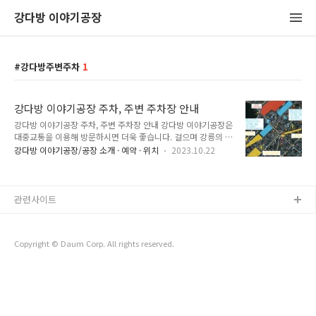
강다방 이야기공장
강다방주변주차
1
강다방 이야기공장 주차, 주변 주차장 안내
강다방 이야기공장 주차, 주변 주차장 안내 강다방 이야기공장은
대중교통을 이용해 방문하시면 더욱 좋습니다. 걸으며 강릉의 골
목 풍경도 즐겨보세요! 대중교통으로 강다방 이야기공장 방문하
강다방 이야기공장/공장 소개 · 예약 · 위치
2023.10.22
는 법 https://kangdbang.tistory.com/921 강다방 이야기공
장 위치 및 가는 법 강다방 이야기공장 위치 및 가는 법 우편번호
: 25550 주소 : 강원특별자치도 강릉시 용지로 162 (옥천동
305-1) 강릉역 회전교차로 중기골목 입구 위치, 강릉역에서 도
관련사이트
보 5분 거리 차량 이동시 강다 kangdbang.tistory.com 1. 중
기골목 빈 자리 주차 가능 2. 강릉역 1 유료 주차장 (강다방까지
도보 약 5분) 주소 : 강원특별자치도 강릉시 용지로 176 기본
Copyright © Daum Corp. All rights reserved.
(30분) : 500원, 추가 (10..