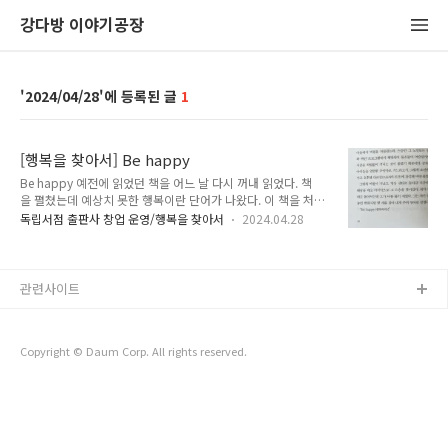
강다방 이야기공장
2024/04/28
1
[행복을 찾아서] Be happy
Be happy 예전에 읽었던 책을 어느 날 다시 꺼내 읽었다. 책
을 펼쳤는데 예상치 못한 행복이란 단어가 나왔다. 이 책을 처
음 읽었을 때의 내가 생각났다. 책을 읽었을 당시의 추억과 기
독립서점 출판사 창업 운영/행복을 찾아서
2024.04.28
억, 느낌, 행복했던 순간이 떠올랐다. 언제 어디에서 무얼 하
고 있건 행복하자. 행복을 찾은 위치
128.901102, 37.7627278
관련사이트
Copyright © Daum Corp. All rights reserved.