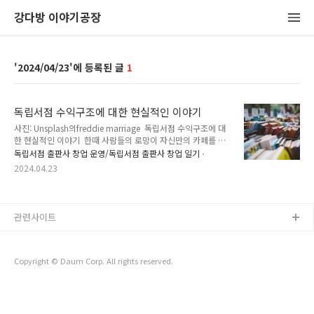
강다방 이야기공장
2024/04/23
1
독립서점 수익구조에 대한 현실적인 이야기
사진: Unsplash의freddie marriage 독립서점 수익구조에 대
한 현실적인 이야기 한때 사람들의 로망이 자신만의 카페를 여
는 것이었던 것처럼 최근에는 독립서점을 꿈꾸는 사람들이 부
독립서점 출판사 창업 운영/독립서점 출판사 창업 일기
쩍 많아졌다. 우리가 생각하는 카페 사장은 우아하게 카페에 앉
2024.04.23
아 커피 한 잔을 마시며 영업을 시작하는 것이지만 실상은 하루
에 수백 잔의 커피를 팔아야 수익이 나고 공간을 유지할 수 있
는 것처럼, 독립서점 역시 취미가 아닌 돈벌이의 수단으로 삼는
다면 녹록치 않은 현실이 기다리고 있다. 물 위에 우아하게 떠다
관련사이트
니는 백조가 물 밑에서는 가라앉지 않기 위해 치열하게 물장구
를 치는 것처럼 세상에는 마냥 우아한 것만은 없는 것인지도 모
르겠다. 오늘은 여러분들의 환상을 박살 내 줄(?) 현실적인 숫자
에 대해 글을 적어본다.단도..
Copyright © Daum Corp. All rights reserved.