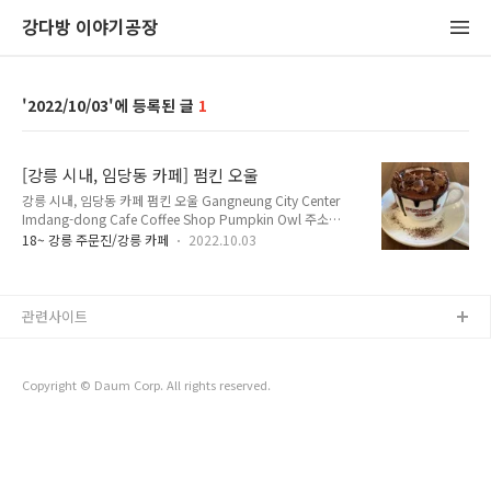
강다방 이야기공장
2022/10/03
1
[강릉 시내, 임당동 카페] 펌킨 오울
강릉 시내, 임당동 카페 펌킨 오울 Gangneung City Center
Imdang-dong Cafe Coffee Shop Pumpkin Owl 주소
Address : 강원도 강릉시 강릉대로204번길 8 (임당동 10-8) 8
18~ 강릉 주문진/강릉 카페
2022.10.03
Gangneung-daero 204beon-gil, Gangneung-si,
Gangwon-do 전화 Telephone : 070-8880-2738 영업 시간
Opening Hours : 목요일~월요일 Thursday~Monday
10:00~17:00 매주 화요일, 수요일 휴무 Closed Every
관련사이트
Tuesday, Wednesday 메뉴 및 가격 Menu with Prices : 에스
프레소 Espresso 3,500원 카페 꼰 빠나 Cafe Con Panna (에
스프레소, 크..
Copyright © Daum Corp. All rights reserved.