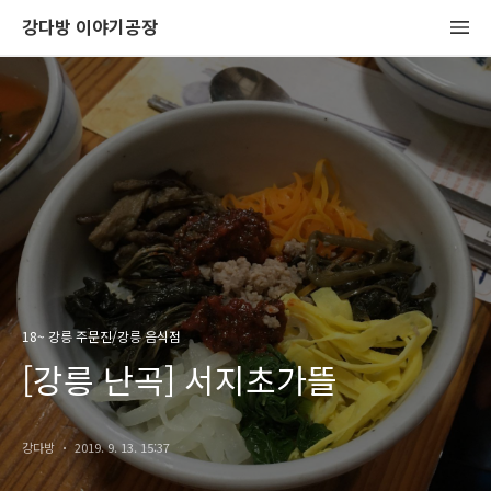
강다방 이야기공장
18~ 강릉 주문진/강릉 음식점
[강릉 난곡] 서지초가뜰
강다방
2019. 9. 13. 15:37