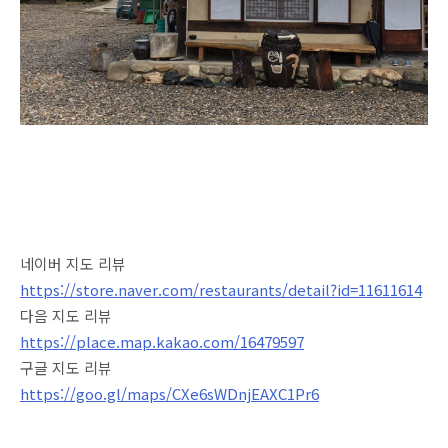
네이버 지도 리뷰
https://store.naver.com/restaurants/detail?id=11611614
다음 지도 리뷰
https://place.map.kakao.com/16479597
구글 지도 리뷰
https://goo.gl/maps/CXe6sWDnjEAXC1Pr6